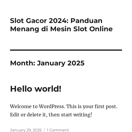
Slot Gacor 2024: Panduan
Menang di Mesin Slot Online
Month:
January 2025
Hello world!
Welcome to WordPress. This is your first post.
Edit or delete it, then start writing!
Posted
on
January 29, 2025
1 Comment