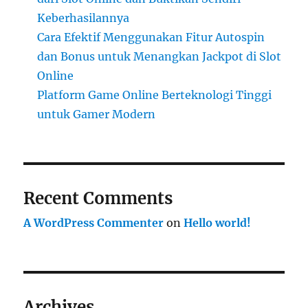
Keberhasilannya
Cara Efektif Menggunakan Fitur Autospin
dan Bonus untuk Menangkan Jackpot di Slot
Online
Platform Game Online Berteknologi Tinggi
untuk Gamer Modern
Recent Comments
A WordPress Commenter
on
Hello world!
Archives