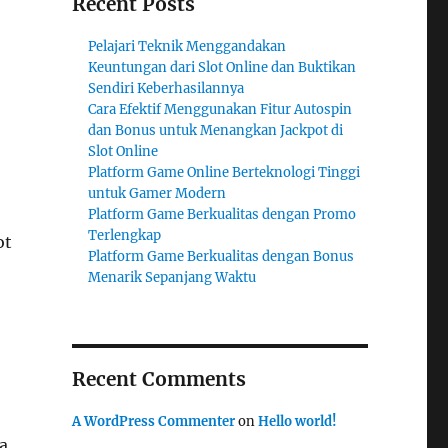
Recent Posts
Pelajari Teknik Menggandakan
Keuntungan dari Slot Online dan Buktikan
Sendiri Keberhasilannya
Cara Efektif Menggunakan Fitur Autospin
dan Bonus untuk Menangkan Jackpot di
Slot Online
Platform Game Online Berteknologi Tinggi
untuk Gamer Modern
Platform Game Berkualitas dengan Promo
Terlengkap
ot
Platform Game Berkualitas dengan Bonus
Menarik Sepanjang Waktu
Recent Comments
A WordPress Commenter
on
Hello world!
a