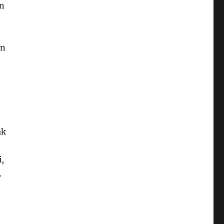
an
an
ak
,
.