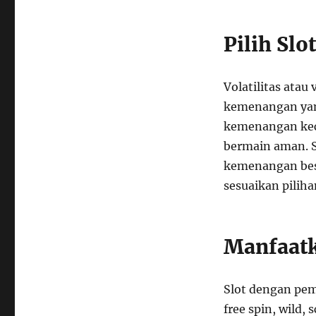
Pilih Slo
Volatilitas ata
kemenangan yang
kemenangan keci
bermain aman. S
kemenangan bes
sesuaikan pilih
Manfaatk
Slot dengan pem
free spin, wild, 