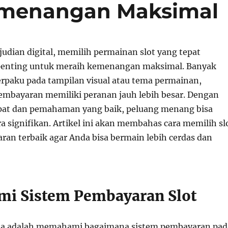
emenangan Maksimal
judian digital, memilih permainan slot yang tepat
 penting untuk meraih kemenangan maksimal. Banyak
rpaku pada tampilan visual atau tema permainan,
embayaran memiliki peranan jauh lebih besar. Dengan
epat dan pemahaman yang baik, peluang menang bisa
a signifikan. Artikel ini akan membahas cara memilih sl
an terbaik agar Anda bisa bermain lebih cerdas dan
i Sistem Pembayaran Slot
a adalah memahami bagaimana sistem pembayaran pad