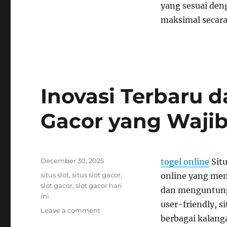
yang sesuai de
maksimal secara
Inovasi Terbaru d
Gacor yang Wajib
Posted
December 30, 2025
togel online
Situ
on
Tags
situs slot
,
situs slot gacor
,
online yang me
slot gacor
,
slot gacor hari
dan menguntungk
ini
user-friendly, 
on
Leave a comment
berbagai kalang
Inovasi