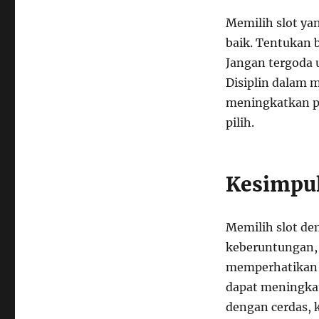
Memilih slot ya
baik. Tentukan 
Jangan tergoda 
Disiplin dalam
meningkatkan pe
pilih.
Kesimpu
Memilih slot de
keberuntungan, 
memperhatikan RT
dapat meningkat
dengan cerdas, k