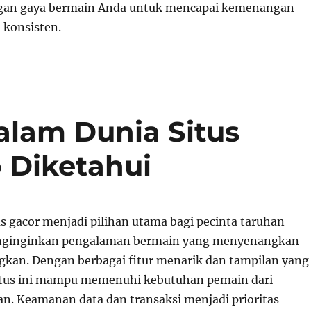
ngan gaya bermain Anda untuk mencapai kemenangan
 konsisten.
alam Dunia Situs
 Diketahui
s gacor menjadi pilihan utama bagi pecinta taruhan
nginginkan pengalaman bermain yang menyenangkan
an. Dengan berbagai fitur menarik dan tampilan yang
situs ini mampu memenuhi kebutuhan pemain dari
an. Keamanan data dan transaksi menjadi prioritas