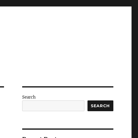
Search
SEARCH