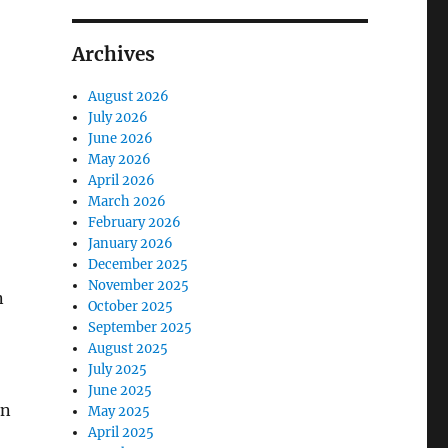
Archives
August 2026
July 2026
June 2026
May 2026
April 2026
March 2026
February 2026
January 2026
December 2025
November 2025
n
October 2025
September 2025
August 2025
July 2025
June 2025
in
May 2025
April 2025