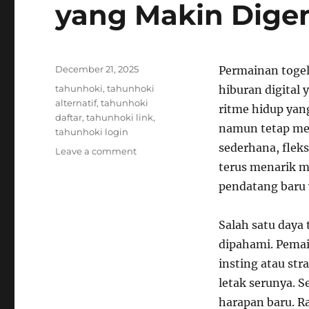
yang Makin Dige
Posted
December 21, 2025
Permainan togel,
on
Tags
tahunhoki
,
tahunhoki
hiburan digital
alternatif
,
tahunhoki
ritme hidup yang
daftar
,
tahunhoki link
,
namun tetap men
tahunhoki login
sederhana, fleks
on
Leave a comment
Sensasi
terus menarik m
Toto
pendatang baru
Online:
Hiburan
Angka
Salah satu daya
yang
dipahami. Pemai
Makin
insting atau str
Digemari
letak serunya. 
harapan baru. R