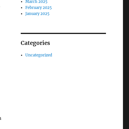
March 2025
a
February 2025
January 2025
Categories
Uncategorized
n