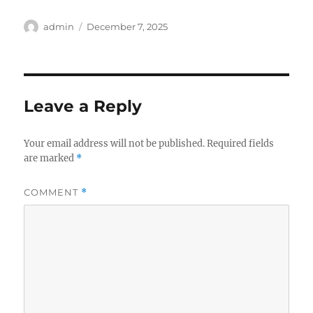
Author
Posted
admin
December 7, 2025
on
Leave a Reply
Your email address will not be published.
Required fields
are marked
*
COMMENT
*