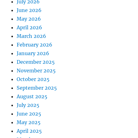
July 2026
June 2026
May 2026
April 2026
March 2026
February 2026
January 2026
December 2025
November 2025
October 2025
September 2025
August 2025
July 2025
June 2025
May 2025
April 2025