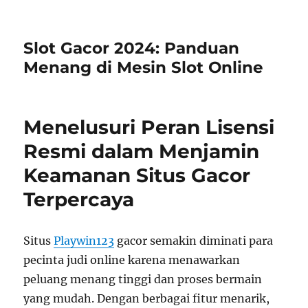
Slot Gacor 2024: Panduan
Menang di Mesin Slot Online
Menelusuri Peran Lisensi
Resmi dalam Menjamin
Keamanan Situs Gacor
Terpercaya
Situs
Playwin123
gacor semakin diminati para
pecinta judi online karena menawarkan
peluang menang tinggi dan proses bermain
yang mudah. Dengan berbagai fitur menarik,