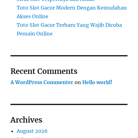
Toto Slot Gacor Modern Dengan Kemudahan
Akses Online
Toto Slot Gacor Terbaru Yang Wajib Dicoba
Pemain Online
Recent Comments
A WordPress Commenter
on
Hello world!
Archives
August 2026