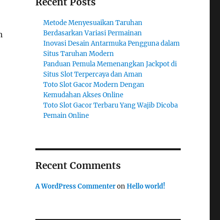
Recent Posts
Metode Menyesuaikan Taruhan
Berdasarkan Variasi Permainan
n
Inovasi Desain Antarmuka Pengguna dalam
Situs Taruhan Modern
Panduan Pemula Memenangkan Jackpot di
Situs Slot Terpercaya dan Aman
Toto Slot Gacor Modern Dengan
Kemudahan Akses Online
Toto Slot Gacor Terbaru Yang Wajib Dicoba
Pemain Online
Recent Comments
A WordPress Commenter
on
Hello world!