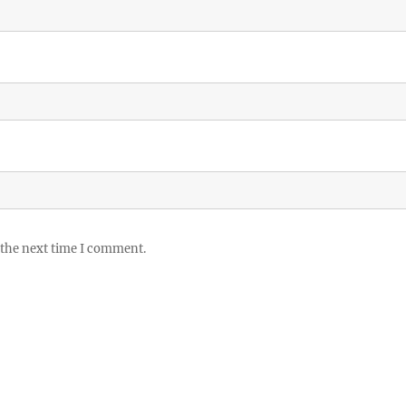
 the next time I comment.