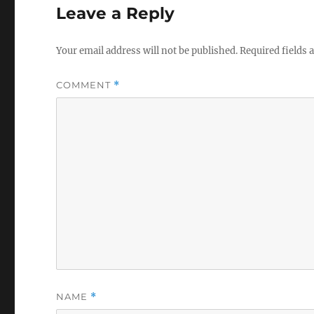
Leave a Reply
Your email address will not be published.
Required fields
COMMENT
*
NAME
*