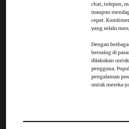
chat, telepon, 
maupun mendapa
cepat. Komitmen 
yang selalu me
Dengan berbagai
bersaing di pasa
dilakukan untu
pengguna. Popul
pengalaman posit
untuk mereka ya