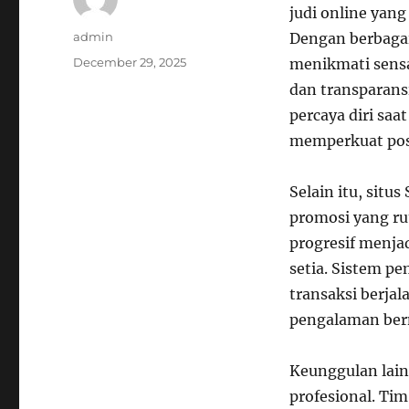
judi online ya
Author
admin
Dengan berbagai
Posted
December 29, 2025
menikmati sensa
on
dan transparans
percaya diri sa
memperkuat posis
Selain itu, sit
promosi yang rut
progresif menja
setia. Sistem p
transaksi berjal
pengalaman ber
Keunggulan lain
profesional. Ti