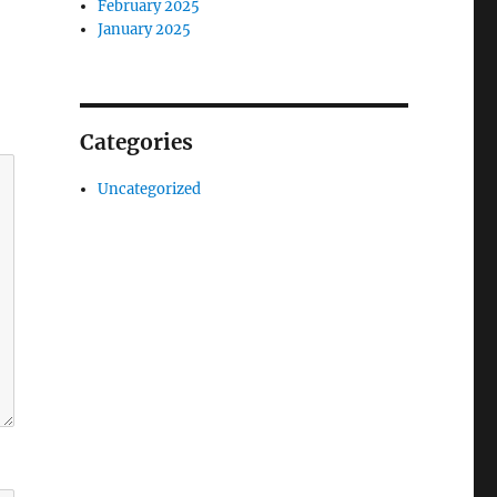
February 2025
January 2025
Categories
Uncategorized