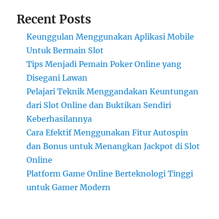
Recent Posts
Keunggulan Menggunakan Aplikasi Mobile
Untuk Bermain Slot
Tips Menjadi Pemain Poker Online yang
Disegani Lawan
Pelajari Teknik Menggandakan Keuntungan
dari Slot Online dan Buktikan Sendiri
Keberhasilannya
Cara Efektif Menggunakan Fitur Autospin
dan Bonus untuk Menangkan Jackpot di Slot
Online
Platform Game Online Berteknologi Tinggi
untuk Gamer Modern