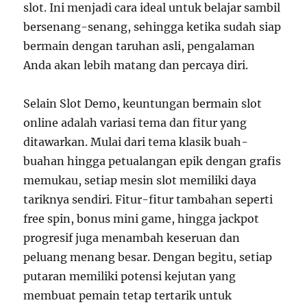
slot. Ini menjadi cara ideal untuk belajar sambil
bersenang-senang, sehingga ketika sudah siap
bermain dengan taruhan asli, pengalaman
Anda akan lebih matang dan percaya diri.
Selain Slot Demo, keuntungan bermain slot
online adalah variasi tema dan fitur yang
ditawarkan. Mulai dari tema klasik buah-
buahan hingga petualangan epik dengan grafis
memukau, setiap mesin slot memiliki daya
tariknya sendiri. Fitur-fitur tambahan seperti
free spin, bonus mini game, hingga jackpot
progresif juga menambah keseruan dan
peluang menang besar. Dengan begitu, setiap
putaran memiliki potensi kejutan yang
membuat pemain tetap tertarik untuk