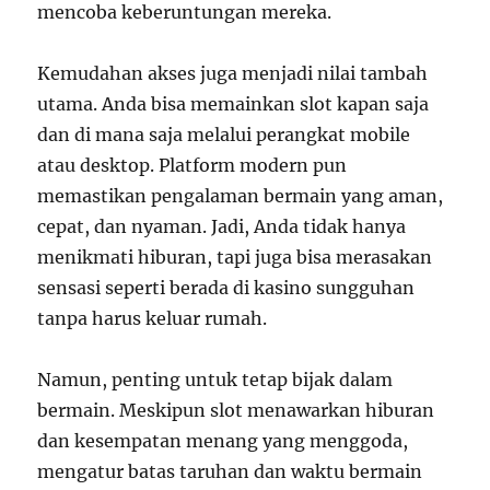
mencoba keberuntungan mereka.
Kemudahan akses juga menjadi nilai tambah
utama. Anda bisa memainkan slot kapan saja
dan di mana saja melalui perangkat mobile
atau desktop. Platform modern pun
memastikan pengalaman bermain yang aman,
cepat, dan nyaman. Jadi, Anda tidak hanya
menikmati hiburan, tapi juga bisa merasakan
sensasi seperti berada di kasino sungguhan
tanpa harus keluar rumah.
Namun, penting untuk tetap bijak dalam
bermain. Meskipun slot menawarkan hiburan
dan kesempatan menang yang menggoda,
mengatur batas taruhan dan waktu bermain