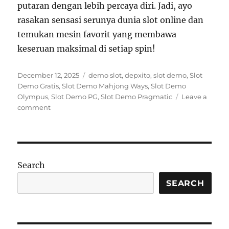
putaran dengan lebih percaya diri. Jadi, ayo
rasakan sensasi serunya dunia slot online dan
temukan mesin favorit yang membawa
keseruan maksimal di setiap spin!
Posted
Tags
December 12, 2025
demo slot
,
depxito
,
slot demo
,
Slot
on
Demo Gratis
,
Slot Demo Mahjong Ways
,
Slot Demo
Olympus
,
Slot Demo PG
,
Slot Demo Pragmatic
Leave a
on
comment
Rasakan
Keseruan
Spin
Tanpa
Batas
Search
di
Dunia
SEARCH
Slot
Online