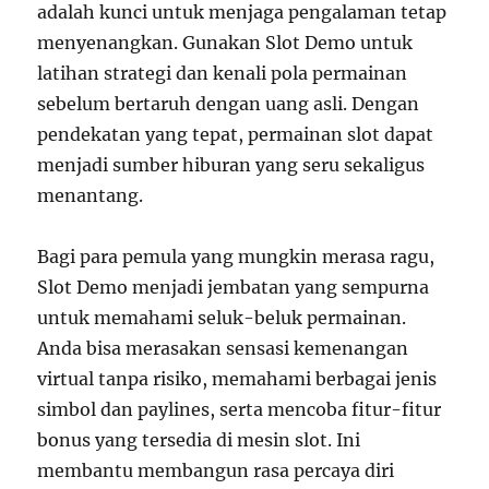
adalah kunci untuk menjaga pengalaman tetap
menyenangkan. Gunakan Slot Demo untuk
latihan strategi dan kenali pola permainan
sebelum bertaruh dengan uang asli. Dengan
pendekatan yang tepat, permainan slot dapat
menjadi sumber hiburan yang seru sekaligus
menantang.
Bagi para pemula yang mungkin merasa ragu,
Slot Demo menjadi jembatan yang sempurna
untuk memahami seluk-beluk permainan.
Anda bisa merasakan sensasi kemenangan
virtual tanpa risiko, memahami berbagai jenis
simbol dan paylines, serta mencoba fitur-fitur
bonus yang tersedia di mesin slot. Ini
membantu membangun rasa percaya diri