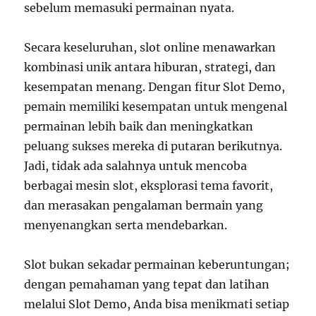
sebelum memasuki permainan nyata.
Secara keseluruhan, slot online menawarkan
kombinasi unik antara hiburan, strategi, dan
kesempatan menang. Dengan fitur Slot Demo,
pemain memiliki kesempatan untuk mengenal
permainan lebih baik dan meningkatkan
peluang sukses mereka di putaran berikutnya.
Jadi, tidak ada salahnya untuk mencoba
berbagai mesin slot, eksplorasi tema favorit,
dan merasakan pengalaman bermain yang
menyenangkan serta mendebarkan.
Slot bukan sekadar permainan keberuntungan;
dengan pemahaman yang tepat dan latihan
melalui Slot Demo, Anda bisa menikmati setiap