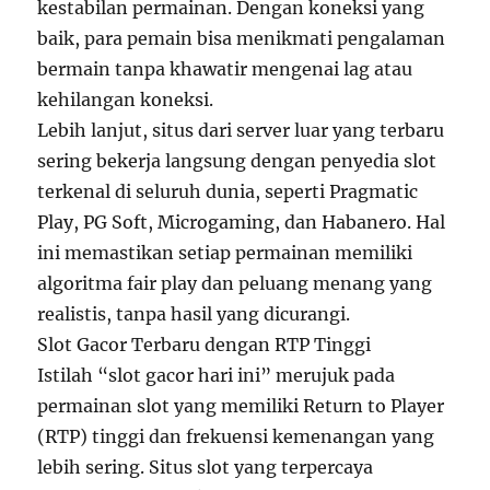
kestabilan permainan. Dengan koneksi yang
baik, para pemain bisa menikmati pengalaman
bermain tanpa khawatir mengenai lag atau
kehilangan koneksi.
Lebih lanjut, situs dari server luar yang terbaru
sering bekerja langsung dengan penyedia slot
terkenal di seluruh dunia, seperti Pragmatic
Play, PG Soft, Microgaming, dan Habanero. Hal
ini memastikan setiap permainan memiliki
algoritma fair play dan peluang menang yang
realistis, tanpa hasil yang dicurangi.
Slot Gacor Terbaru dengan RTP Tinggi
Istilah “slot gacor hari ini” merujuk pada
permainan slot yang memiliki Return to Player
(RTP) tinggi dan frekuensi kemenangan yang
lebih sering. Situs slot yang terpercaya