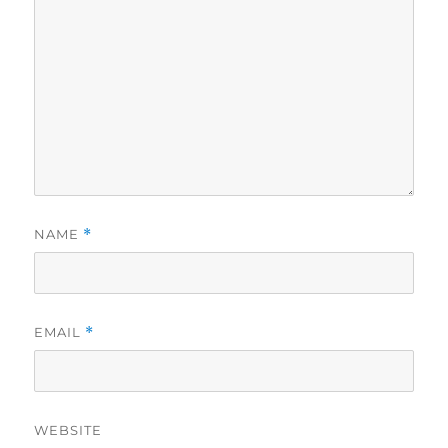
NAME
*
EMAIL
*
WEBSITE