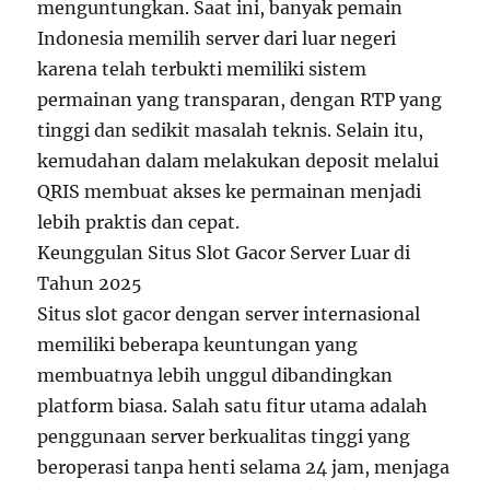
menguntungkan. Saat ini, banyak pemain
Indonesia memilih server dari luar negeri
karena telah terbukti memiliki sistem
permainan yang transparan, dengan RTP yang
tinggi dan sedikit masalah teknis. Selain itu,
kemudahan dalam melakukan deposit melalui
QRIS membuat akses ke permainan menjadi
lebih praktis dan cepat.
Keunggulan Situs Slot Gacor Server Luar di
Tahun 2025
Situs slot gacor dengan server internasional
memiliki beberapa keuntungan yang
membuatnya lebih unggul dibandingkan
platform biasa. Salah satu fitur utama adalah
penggunaan server berkualitas tinggi yang
beroperasi tanpa henti selama 24 jam, menjaga