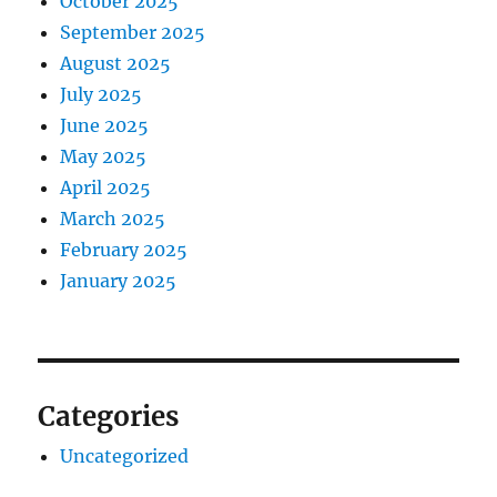
October 2025
September 2025
August 2025
July 2025
June 2025
May 2025
April 2025
March 2025
February 2025
January 2025
Categories
Uncategorized