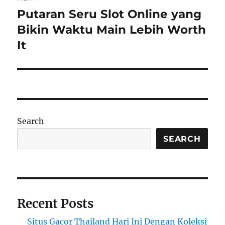
Putaran Seru Slot Online yang
Next
post:
Bikin Waktu Main Lebih Worth
It
Search
SEARCH
Recent Posts
Situs Gacor Thailand Hari Ini Dengan Koleksi