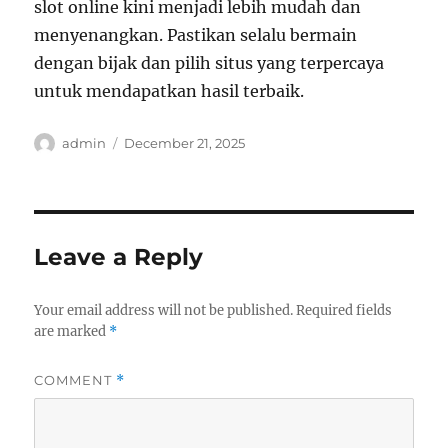
slot online kini menjadi lebih mudah dan
menyenangkan. Pastikan selalu bermain
dengan bijak dan pilih situs yang terpercaya
untuk mendapatkan hasil terbaik.
Author
Posted
admin
December 21, 2025
on
Leave a Reply
Your email address will not be published.
Required fields
are marked
*
COMMENT
*