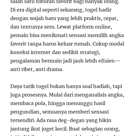
salah satu hiburan favorit bagi banyak orang.
Di era digital seperti sekarang, togel hadir
dengan wajah baru yang lebih praktis, cepat,
dan tentunya seru. Lewat platform online,
pemain bisa menikmati sensasi memilih angka
favorit tanpa harus keluar rumah. Cukup modal
koneksi internet dan sedikit strategi,
pengalaman bermain jadi jauh lebih efisien—
anti ribet, anti drama.
Daya tarik togel bukan hanya soal hadiah, tapi
juga prosesnya. Mulai dari menganalisis angka,
membaca pola, hingga menunggu hasil
pengundian, semuanya memberi sensasi
tersendiri. Ada rasa deg-degan yang bikin
jantung ikut joget kecil. Buat sebagian orang,