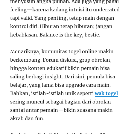
menyusun angka pilihan. Ada juga yang pakai
feeling—karena kadang intuisi itu underrated
tapi valid. Yang penting, tetap main dengan
kontrol diri. Hiburan tetap hiburan; jangan
kebablasan. Balance is the key, bestie.
Menariknya, komunitas togel online makin
berkembang. Forum diskusi, grup obrolan,
hingga konten edukatif bikin pemain bisa
saling berbagi insight. Dari sini, pemula bisa
belajar, yang lama bisa upgrade cara main.
Bahkan, istilah-istilah unik seperti
wak togel
sering muncul sebagai bagian dari obrolan
santai antar pemain—bikin suasana makin
akrab dan fun.