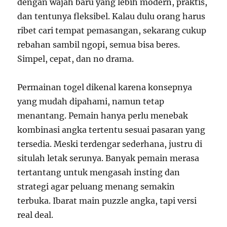
dengan wajah baru yang lebih modern, praktis,
dan tentunya fleksibel. Kalau dulu orang harus
ribet cari tempat pemasangan, sekarang cukup
rebahan sambil ngopi, semua bisa beres.
Simpel, cepat, dan no drama.
Permainan togel dikenal karena konsepnya
yang mudah dipahami, namun tetap
menantang. Pemain hanya perlu menebak
kombinasi angka tertentu sesuai pasaran yang
tersedia. Meski terdengar sederhana, justru di
situlah letak serunya. Banyak pemain merasa
tertantang untuk mengasah insting dan
strategi agar peluang menang semakin
terbuka. Ibarat main puzzle angka, tapi versi
real deal.