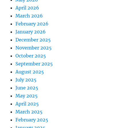
April 2026
March 2026
February 2026
January 2026
December 2025
November 2025
October 2025
September 2025
August 2025
July 2025
June 2025
May 2025
April 2025
March 2025
February 2025
January 2025