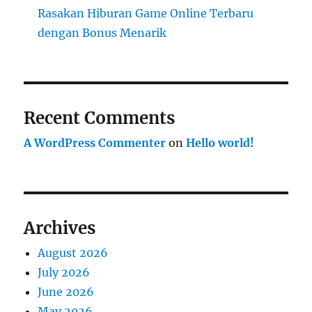
Rasakan Hiburan Game Online Terbaru
dengan Bonus Menarik
Recent Comments
A WordPress Commenter
on
Hello world!
Archives
August 2026
July 2026
June 2026
May 2026