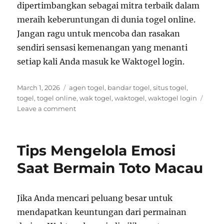
dipertimbangkan sebagai mitra terbaik dalam
meraih keberuntungan di dunia togel online.
Jangan ragu untuk mencoba dan rasakan
sendiri sensasi kemenangan yang menanti
setiap kali Anda masuk ke Waktogel login.
Posted
Tags
March 1, 2026
agen togel
,
bandar togel
,
situs togel
,
on
togel
,
togel online
,
wak togel
,
waktogel
,
waktogel login
on
Leave a comment
Tips
Profesional
Menang
Tips Mengelola Emosi
Lebih
Sering
Saat Bermain Toto Macau
di
Togel
Online
Jika Anda mencari peluang besar untuk
mendapatkan keuntungan dari permainan