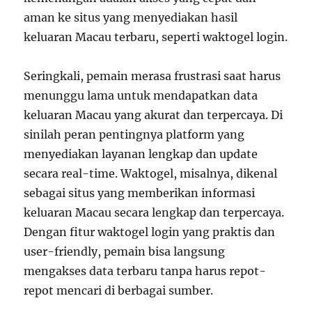
aman ke situs yang menyediakan hasil
keluaran Macau terbaru, seperti waktogel login.
Seringkali, pemain merasa frustrasi saat harus
menunggu lama untuk mendapatkan data
keluaran Macau yang akurat dan terpercaya. Di
sinilah peran pentingnya platform yang
menyediakan layanan lengkap dan update
secara real-time. Waktogel, misalnya, dikenal
sebagai situs yang memberikan informasi
keluaran Macau secara lengkap dan terpercaya.
Dengan fitur waktogel login yang praktis dan
user-friendly, pemain bisa langsung
mengakses data terbaru tanpa harus repot-
repot mencari di berbagai sumber.