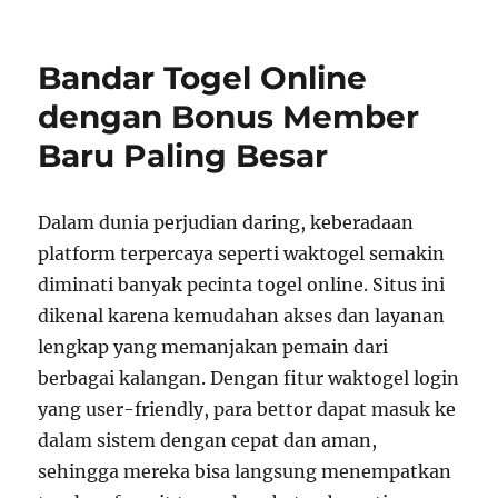
Tips
Mengelola
Emosi
Bandar Togel Online
Saat
Bermain
dengan Bonus Member
Toto
Baru Paling Besar
Macau
Dalam dunia perjudian daring, keberadaan
platform terpercaya seperti waktogel semakin
diminati banyak pecinta togel online. Situs ini
dikenal karena kemudahan akses dan layanan
lengkap yang memanjakan pemain dari
berbagai kalangan. Dengan fitur waktogel login
yang user-friendly, para bettor dapat masuk ke
dalam sistem dengan cepat dan aman,
sehingga mereka bisa langsung menempatkan