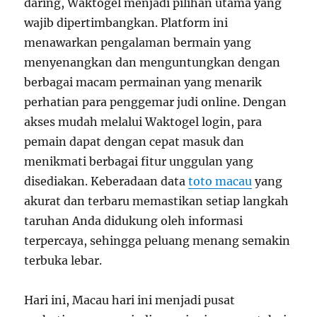
daring, Waktogel menjadi pilihan utama yang
wajib dipertimbangkan. Platform ini
menawarkan pengalaman bermain yang
menyenangkan dan menguntungkan dengan
berbagai macam permainan yang menarik
perhatian para penggemar judi online. Dengan
akses mudah melalui Waktogel login, para
pemain dapat dengan cepat masuk dan
menikmati berbagai fitur unggulan yang
disediakan. Keberadaan data
toto macau
yang
akurat dan terbaru memastikan setiap langkah
taruhan Anda didukung oleh informasi
terpercaya, sehingga peluang menang semakin
terbuka lebar.
Hari ini, Macau hari ini menjadi pusat