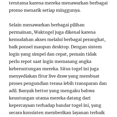
terutama karena mereka menawarkan berbagai
promo menarik setiap minggunya.
Selain menawarkan berbagai pilihan
permainan, Waktogel juga dikenal karena
kemudahan akses melalui berbagai perangkat,
baik ponsel maupun desktop. Dengan sistem
login yang simpel dan cepat, pemain tidak
perlu repot saat ingin memasang angka
keberuntungan mereka. Situs togel ini juga
menyediakan fitur live draw yang membuat
proses pengundian terasa lebih transparan dan
adil. Banyak bettor yang mengaku bahwa
keuntungan utama mereka datang dari
kepercayaan terhadap bandar togel ini, yang
secara konsisten memberikan layanan terbaik