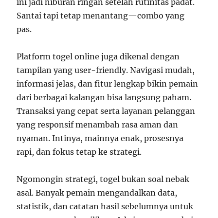
ini jadi hiburan ringan setelah rutinitas padat.
Santai tapi tetap menantang—combo yang
pas.
Platform togel online juga dikenal dengan
tampilan yang user-friendly. Navigasi mudah,
informasi jelas, dan fitur lengkap bikin pemain
dari berbagai kalangan bisa langsung paham.
Transaksi yang cepat serta layanan pelanggan
yang responsif menambah rasa aman dan
nyaman. Intinya, mainnya enak, prosesnya
rapi, dan fokus tetap ke strategi.
Ngomongin strategi, togel bukan soal nebak
asal. Banyak pemain mengandalkan data,
statistik, dan catatan hasil sebelumnya untuk