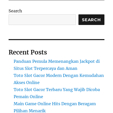
Online
yang
Search
Lebih
Praktis
SEARCH
dan
Penuh
Peluang
Recent Posts
Panduan Pemula Memenangkan Jackpot di
Situs Slot Terpercaya dan Aman
Toto Slot Gacor Modern Dengan Kemudahan
Akses Online
Toto Slot Gacor Terbaru Yang Wajib Dicoba
Pemain Online
Main Game Online Hits Dengan Beragam
Pilihan Menarik