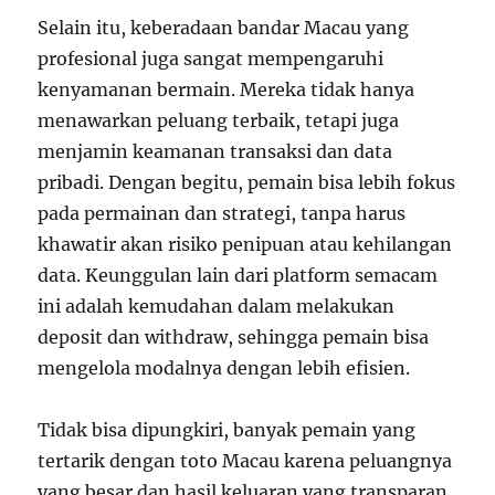
Selain itu, keberadaan bandar Macau yang
profesional juga sangat mempengaruhi
kenyamanan bermain. Mereka tidak hanya
menawarkan peluang terbaik, tetapi juga
menjamin keamanan transaksi dan data
pribadi. Dengan begitu, pemain bisa lebih fokus
pada permainan dan strategi, tanpa harus
khawatir akan risiko penipuan atau kehilangan
data. Keunggulan lain dari platform semacam
ini adalah kemudahan dalam melakukan
deposit dan withdraw, sehingga pemain bisa
mengelola modalnya dengan lebih efisien.
Tidak bisa dipungkiri, banyak pemain yang
tertarik dengan toto Macau karena peluangnya
yang besar dan hasil keluaran yang transparan.