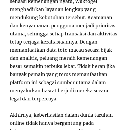
sensasi kemenangan nyata, Waktogel
menghadirkan layanan lengkap yang
mendukung kebutuhan tersebut. Keamanan
dan kenyamanan pengguna menjadi prioritas
utama, sehingga setiap transaksi dan aktivitas
tetap terjaga kerahasiaannya. Dengan
memanfaatkan data toto macau secara bijak
dan analitis, peluang meraih kemenangan
besar semakin terbuka lebar. Tidak heran jika
banyak pemain yang terus memanfaatkan
platform ini sebagai sumber utama dalam
menyalurkan hasrat berjudi mereka secara
legal dan terpercaya.
Akhirnya, keberhasilan dalam dunia taruhan
online tidak hanya bergantung pada