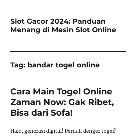
Slot Gacor 2024: Panduan
Menang di Mesin Slot Online
Tag:
bandar togel online
Cara Main Togel Online
Zaman Now: Gak Ribet,
Bisa dari Sofa!
Halo, generasi digital! Pernah denger togel?