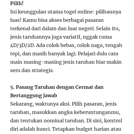
Pilih!
Ini keunggulan utama togel online: pilihannya
luas! Kamu bisa akses berbagai pasaran
terkenal dari dalam dan luar negeri. Selain itu,
jenis taruhannya juga variatif, nggak cuma
4D/3D/2D. Ada colok bebas, colok naga, tengah
tepi, dan masih banyak lagi. Pelajari dulu cara
main masing-masing jenis taruhan biar makin
seru dan strategis.
5. Pasang Taruhan dengan Cermat dan
Bertanggung Jawab
Sekarang, waktunya aksi. Pilih pasaran, jenis
taruhan, masukkan angka keberuntunganmu,
dan tentukan nominal taruhan. Di sini, kontrol
diri adalah kunci. Tetapkan budget harian atau