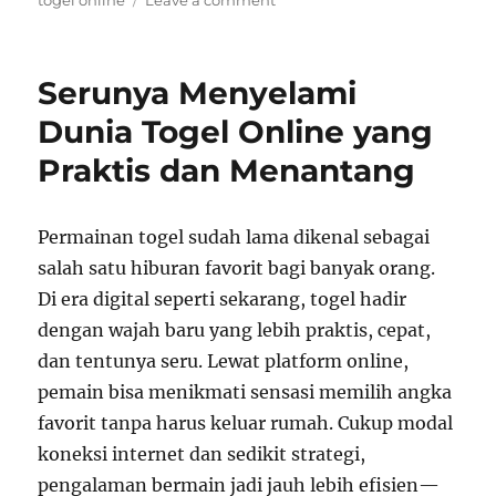
togel online
Leave a comment
Cara
Main
Togel
Serunya Menyelami
Online
Zaman
Dunia Togel Online yang
Now:
Praktis dan Menantang
Gak
Ribet,
Bisa
dari
Permainan togel sudah lama dikenal sebagai
Sofa!
salah satu hiburan favorit bagi banyak orang.
Di era digital seperti sekarang, togel hadir
dengan wajah baru yang lebih praktis, cepat,
dan tentunya seru. Lewat platform online,
pemain bisa menikmati sensasi memilih angka
favorit tanpa harus keluar rumah. Cukup modal
koneksi internet dan sedikit strategi,
pengalaman bermain jadi jauh lebih efisien—