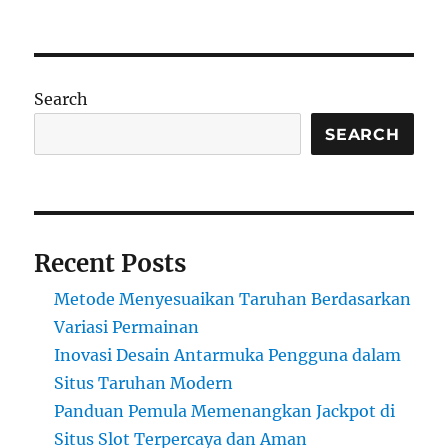
Tips
Mengelola
Emosi
Saat
Bermain
Search
Toto
Macau
SEARCH
Recent Posts
Metode Menyesuaikan Taruhan Berdasarkan
Variasi Permainan
Inovasi Desain Antarmuka Pengguna dalam
Situs Taruhan Modern
Panduan Pemula Memenangkan Jackpot di
Situs Slot Terpercaya dan Aman