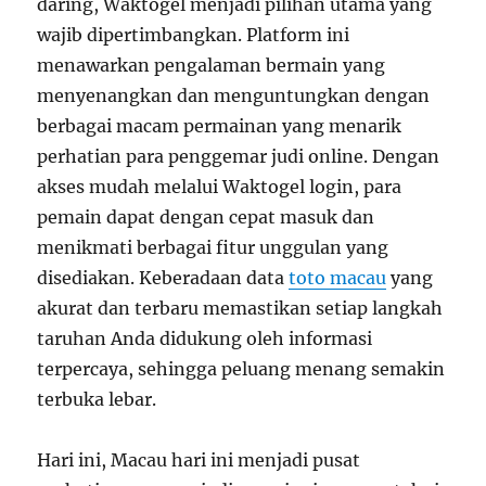
daring, Waktogel menjadi pilihan utama yang
wajib dipertimbangkan. Platform ini
menawarkan pengalaman bermain yang
menyenangkan dan menguntungkan dengan
berbagai macam permainan yang menarik
perhatian para penggemar judi online. Dengan
akses mudah melalui Waktogel login, para
pemain dapat dengan cepat masuk dan
menikmati berbagai fitur unggulan yang
disediakan. Keberadaan data
toto macau
yang
akurat dan terbaru memastikan setiap langkah
taruhan Anda didukung oleh informasi
terpercaya, sehingga peluang menang semakin
terbuka lebar.
Hari ini, Macau hari ini menjadi pusat