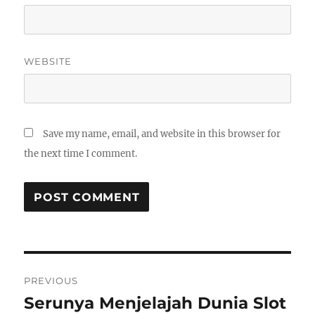
WEBSITE
Save my name, email, and website in this browser for
the next time I comment.
Post
PREVIOUS
navigation
Serunya Menjelajah Dunia Slot
Previous