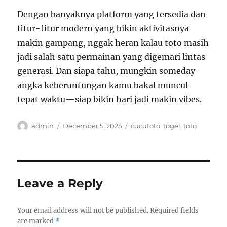
Dengan banyaknya platform yang tersedia dan
fitur-fitur modern yang bikin aktivitasnya
makin gampang, nggak heran kalau toto masih
jadi salah satu permainan yang digemari lintas
generasi. Dan siapa tahu, mungkin someday
angka keberuntungan kamu bakal muncul
tepat waktu—siap bikin hari jadi makin vibes.
Author
Posted
Tags
admin
December 5, 2025
cucutoto
,
togel
,
toto
on
Leave a Reply
Your email address will not be published.
Required fields
are marked
*