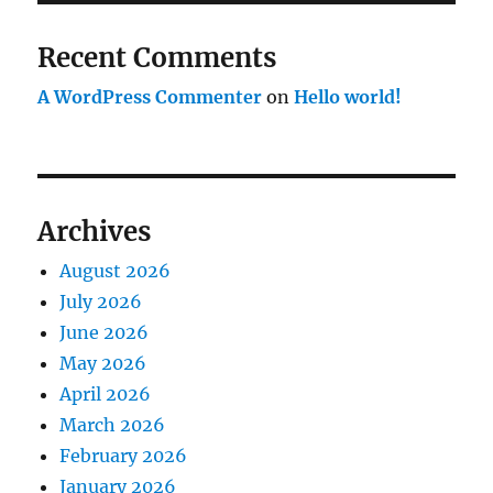
Recent Comments
A WordPress Commenter
on
Hello world!
Archives
August 2026
July 2026
June 2026
May 2026
April 2026
March 2026
February 2026
January 2026