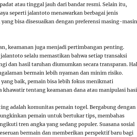
padat atau tinggal jauh dari bandar resmi. Selain itu,
caya seperti jalantoto menawarkan berbagai jenis
 yang bisa disesuaikan dengan preferensi masing-masi
an, keamanan juga menjadi pertimbangan penting.
 jalantoto selalu memastikan bahwa setiap transaksi
ngi dan hasil taruhan diumumkan secara transparan. Ha
galaman bermain lebih nyaman dan minim risiko.
 yang baik, pemain bisa lebih fokus menikmati
 khawatir tentang keamanan dana atau manipulasi hasi
ting adalah komunitas pemain togel. Bergabung dengan
ngkinkan pemain untuk bertukar tips, membahas
ngikuti tren angka yang sedang populer. Suasana sosial
seruan bermain dan memberikan perspektif baru bagi