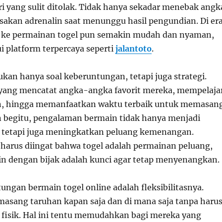
ri yang sulit ditolak. Tidak hanya sekadar menebak angk
asakan adrenalin saat menunggu hasil pengundian. Di er
ses ke permainan togel pun semakin mudah dan nyaman,
i platform terpercaya seperti
jalantoto
.
kan hanya soal keberuntungan, tetapi juga strategi.
yang mencatat angka-angka favorit mereka, mempelaja
n, hingga memanfaatkan waktu terbaik untuk memasan
 begitu, pengalaman bermain tidak hanya menjadi
 tetapi juga meningkatkan peluang kemenangan.
 harus diingat bahwa togel adalah permainan peluang,
n dengan bijak adalah kunci agar tetap menyenangkan.
ungan bermain togel online adalah fleksibilitasnya.
asang taruhan kapan saja dan di mana saja tanpa haru
i fisik. Hal ini tentu memudahkan bagi mereka yang