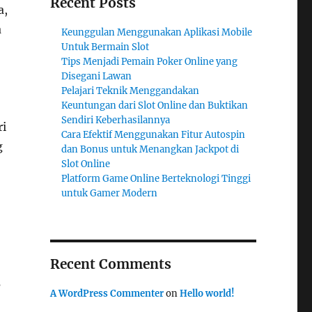
Recent Posts
a,
a
Keunggulan Menggunakan Aplikasi Mobile
Untuk Bermain Slot
Tips Menjadi Pemain Poker Online yang
Disegani Lawan
Pelajari Teknik Menggandakan
Keuntungan dari Slot Online dan Buktikan
Sendiri Keberhasilannya
ri
Cara Efektif Menggunakan Fitur Autospin
g
dan Bonus untuk Menangkan Jackpot di
Slot Online
Platform Game Online Berteknologi Tinggi
untuk Gamer Modern
Recent Comments
s
A WordPress Commenter
on
Hello world!