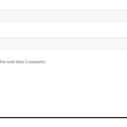
 the next time I comment.