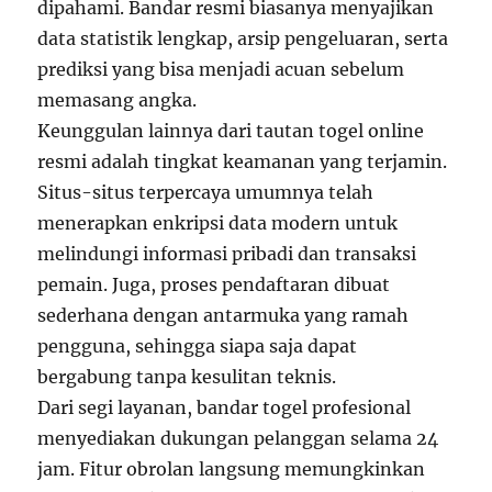
dipahami. Bandar resmi biasanya menyajikan
data statistik lengkap, arsip pengeluaran, serta
prediksi yang bisa menjadi acuan sebelum
memasang angka.
Keunggulan lainnya dari tautan togel online
resmi adalah tingkat keamanan yang terjamin.
Situs-situs terpercaya umumnya telah
menerapkan enkripsi data modern untuk
melindungi informasi pribadi dan transaksi
pemain. Juga, proses pendaftaran dibuat
sederhana dengan antarmuka yang ramah
pengguna, sehingga siapa saja dapat
bergabung tanpa kesulitan teknis.
Dari segi layanan, bandar togel profesional
menyediakan dukungan pelanggan selama 24
jam. Fitur obrolan langsung memungkinkan