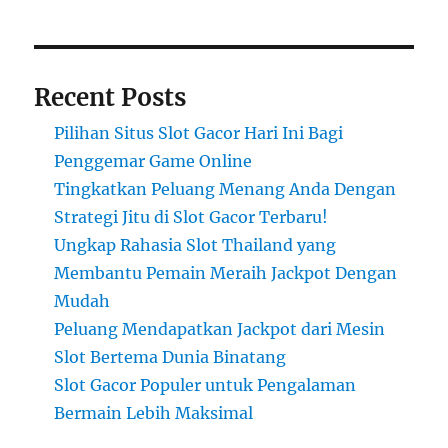
Recent Posts
Pilihan Situs Slot Gacor Hari Ini Bagi
Penggemar Game Online
Tingkatkan Peluang Menang Anda Dengan
Strategi Jitu di Slot Gacor Terbaru!
Ungkap Rahasia Slot Thailand yang
Membantu Pemain Meraih Jackpot Dengan
Mudah
Peluang Mendapatkan Jackpot dari Mesin
Slot Bertema Dunia Binatang
Slot Gacor Populer untuk Pengalaman
Bermain Lebih Maksimal