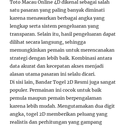
Toto Macau Online 4D dikenal sebagai salah
satu pasaran yang paling banyak diminati
karena menawarkan berbagai angka yang
lengkap serta sistem pengeluaran yang
transparan. Selain itu, hasil pengeluaran dapat
dilihat secara langsung, sehingga
memungkinkan pemain untuk merencanakan
strategi dengan lebih baik. Kombinasi antara
data akurat dan kecepatan akses menjadi
alasan utama pasaran ini selalu dicari.
Di sisi lain, Bandar Togel 2D Resmi juga sangat
populer. Permainan ini cocok untuk baik
pemula maupun pemain berpengalaman
karena lebih mudah. Mengutamakan dua digit
angka, togel 2D memberikan peluang yang
realistis dan perhitungan yang gampang