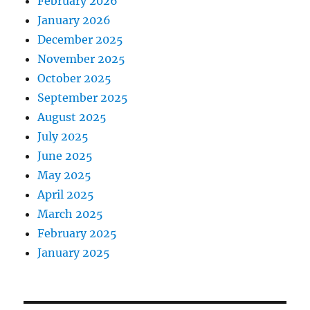
February 2026
January 2026
December 2025
November 2025
October 2025
September 2025
August 2025
July 2025
June 2025
May 2025
April 2025
March 2025
February 2025
January 2025