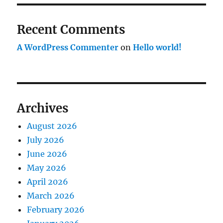
Recent Comments
A WordPress Commenter
on
Hello world!
Archives
August 2026
July 2026
June 2026
May 2026
April 2026
March 2026
February 2026