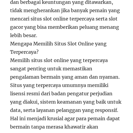
dan berbagai keuntungan yang ditawarkan,
tidak mengherankan jika banyak pemain yang
mencari situs slot online terpercaya serta slot
gacor yang bisa memberikan peluang menang
lebih besar.
Mengapa Memilih Situs Slot Online yang
Terpercaya?
Memilih situs slot online yang terpercaya
sangat penting untuk memastikan
pengalaman bermain yang aman dan nyaman.
Situs yang terpercaya umumnya memiliki
lisensi resmi dari badan pengatur perjudian
yang diakui, sistem keamanan yang baik untuk
data, serta layanan pelanggan yang responsif.
Hal ini menjadi krusial agar para pemain dapat
bermain tanpa merasa khawatir akan