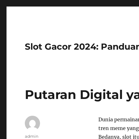
Slot Gacor 2024: Pandua
Putaran Digital y
Dunia permainan
tren meme yang t
Author
admin
Bedanya, slot i