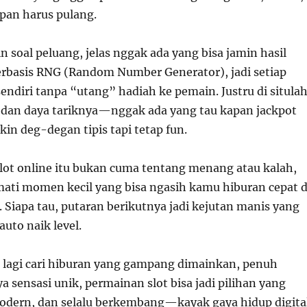
apan harus pulang.
 soal peluang, jelas nggak ada yang bisa jamin hasil
berbasis RNG (Random Number Generator), jadi setiap
sendiri tanpa “utang” hadiah ke pemain. Justru di situla
 dan daya tariknya—nggak ada yang tau kapan jackpot
kin deg-degan tipis tapi tetap fun.
slot online itu bukan cuma tentang menang atau kalah,
mati momen kecil yang bisa ngasih kamu hiburan cepat d
. Siapa tau, putaran berikutnya jadi kejutan manis yang
auto naik level.
u lagi cari hiburan yang gampang dimainkan, penuh
ya sensasi unik, permainan slot bisa jadi pilihan yang
modern, dan selalu berkembang—kayak gaya hidup digita