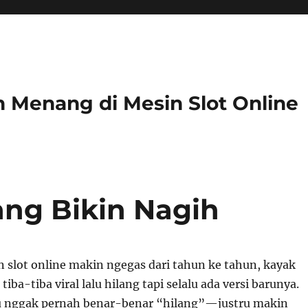
n Menang di Mesin Slot Online
ang Bikin Nagih
 slot online makin ngegas dari tahun ke tahun, kayak
iba-tiba viral lalu hilang tapi selalu ada versi barunya.
tu nggak pernah benar-benar “hilang”—justru makin