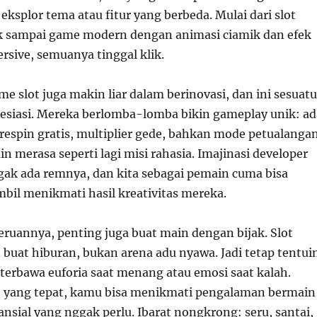
ksplor tema atau fitur yang berbeda. Mulai dari slot
k sampai game modern dengan animasi ciamik dan efek
rsive, semuanya tinggal klik.
 slot juga makin liar dalam berinovasi, dan ini sesuatu
resiasi. Mereka berlomba-lomba bikin gameplay unik: ad
 respin gratis, multiplier gede, bahkan mode petualanga
n merasa seperti lagi misi rahasia. Imajinasi developer
ak ada remnya, dan kita sebagai pemain cuma bisa
bil menikmati hasil kreativitas mereka.
seruannya, penting juga buat main dengan bijak. Slot
t buat hiburan, bukan arena adu nyawa. Jadi tetap tentui
 terbawa euforia saat menang atau emosi saat kalah.
 yang tepat, kamu bisa menikmati pengalaman bermain
nsial yang nggak perlu. Ibarat nongkrong: seru, santai,