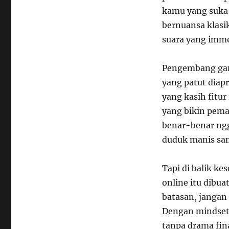
kamu yang suka e
bernuansa klasi
suara yang imme
Pengembang game
yang patut diap
yang kasih fitur
yang bikin pemai
benar-benar ngg
duduk manis sam
Tapi di balik ke
online itu dibua
batasan, jangan
Dengan mindset
tanpa drama fina