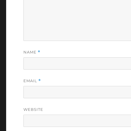
NAME
*
EMAIL
*
WEBSITE