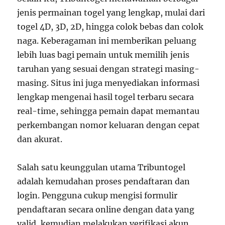
jenis permainan togel yang lengkap, mulai dari
togel 4D, 3D, 2D, hingga colok bebas dan colok
naga. Keberagaman ini memberikan peluang
lebih luas bagi pemain untuk memilih jenis
taruhan yang sesuai dengan strategi masing-
masing. Situs ini juga menyediakan informasi
lengkap mengenai hasil togel terbaru secara
real-time, sehingga pemain dapat memantau
perkembangan nomor keluaran dengan cepat
dan akurat.
Salah satu keunggulan utama Tribuntogel
adalah kemudahan proses pendaftaran dan
login. Pengguna cukup mengisi formulir
pendaftaran secara online dengan data yang
valid, kemudian melakukan verifikasi akun.