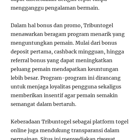
mengganggu pengalaman bermain.
Dalam hal bonus dan promo, Tribuntogel
menawarkan beragam program menarik yang
menguntungkan pemain. Mulai dari bonus
deposit pertama, cashback mingguan, hingga
referral bonus yang dapat meningkatkan
peluang pemain mendapatkan keuntungan
lebih besar. Program-program ini dirancang
untuk menjaga loyalitas pengguna sekaligus
memberikan insentif agar pemain semakin
semangat dalam bertaruh.
Keberadaan Tribuntogel sebagai platform togel
online juga mendukung transparansi dalam
permainan. Situs ini menyediakan riwayat