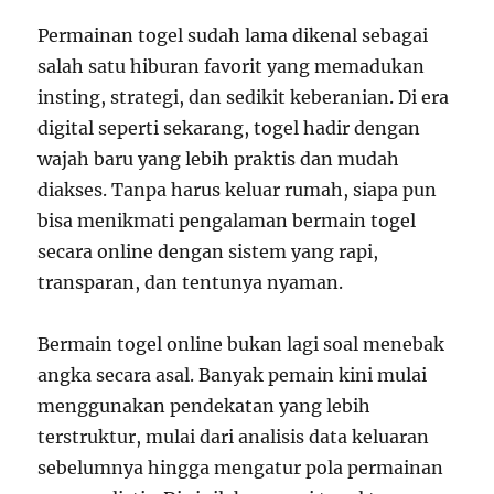
Data
Macau
Permainan togel sudah lama dikenal sebagai
untuk
salah satu hiburan favorit yang memadukan
Kemenangan
insting, strategi, dan sedikit keberanian. Di era
Besar
digital seperti sekarang, togel hadir dengan
wajah baru yang lebih praktis dan mudah
diakses. Tanpa harus keluar rumah, siapa pun
bisa menikmati pengalaman bermain togel
secara online dengan sistem yang rapi,
transparan, dan tentunya nyaman.
Bermain togel online bukan lagi soal menebak
angka secara asal. Banyak pemain kini mulai
menggunakan pendekatan yang lebih
terstruktur, mulai dari analisis data keluaran
sebelumnya hingga mengatur pola permainan