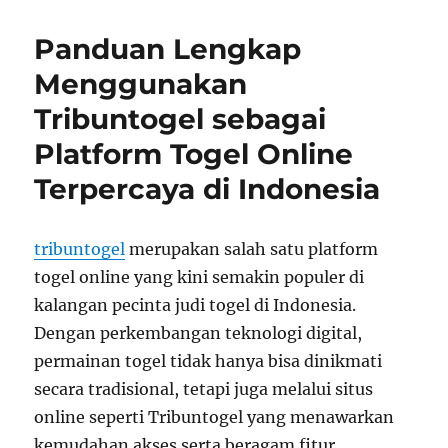
Asyiknya
Dunia
Panduan Lengkap
Togel
di
Menggunakan
Era
Tribuntogel sebagai
Digital
Platform Togel Online
Terpercaya di Indonesia
tribuntogel
merupakan salah satu platform
togel online yang kini semakin populer di
kalangan pecinta judi togel di Indonesia.
Dengan perkembangan teknologi digital,
permainan togel tidak hanya bisa dinikmati
secara tradisional, tetapi juga melalui situs
online seperti Tribuntogel yang menawarkan
kemudahan akses serta beragam fitur