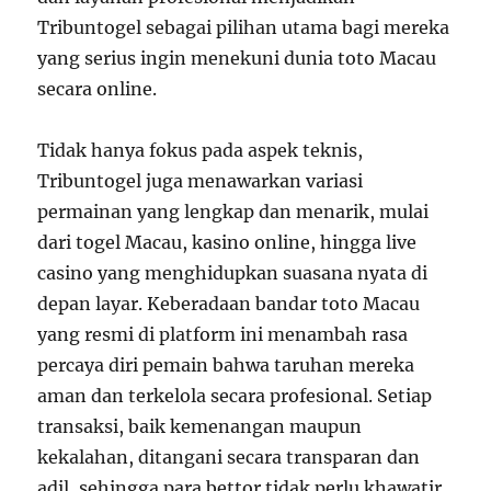
Tribuntogel sebagai pilihan utama bagi mereka
yang serius ingin menekuni dunia toto Macau
secara online.
Tidak hanya fokus pada aspek teknis,
Tribuntogel juga menawarkan variasi
permainan yang lengkap dan menarik, mulai
dari togel Macau, kasino online, hingga live
casino yang menghidupkan suasana nyata di
depan layar. Keberadaan bandar toto Macau
yang resmi di platform ini menambah rasa
percaya diri pemain bahwa taruhan mereka
aman dan terkelola secara profesional. Setiap
transaksi, baik kemenangan maupun
kekalahan, ditangani secara transparan dan
adil, sehingga para bettor tidak perlu khawatir