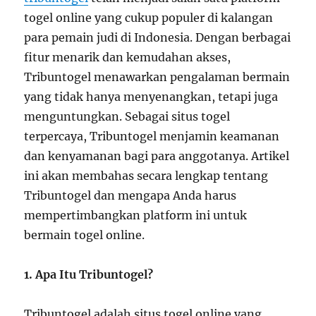
togel online yang cukup populer di kalangan
para pemain judi di Indonesia. Dengan berbagai
fitur menarik dan kemudahan akses,
Tribuntogel menawarkan pengalaman bermain
yang tidak hanya menyenangkan, tetapi juga
menguntungkan. Sebagai situs togel
terpercaya, Tribuntogel menjamin keamanan
dan kenyamanan bagi para anggotanya. Artikel
ini akan membahas secara lengkap tentang
Tribuntogel dan mengapa Anda harus
mempertimbangkan platform ini untuk
bermain togel online.
1. Apa Itu Tribuntogel?
Tribuntogel adalah situs togel online yang