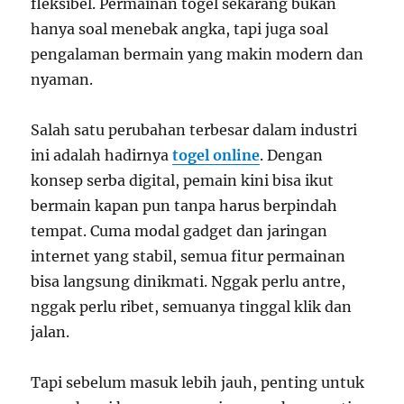
fleksibel. Permainan togel sekarang bukan
hanya soal menebak angka, tapi juga soal
pengalaman bermain yang makin modern dan
nyaman.
Salah satu perubahan terbesar dalam industri
ini adalah hadirnya
togel online
. Dengan
konsep serba digital, pemain kini bisa ikut
bermain kapan pun tanpa harus berpindah
tempat. Cuma modal gadget dan jaringan
internet yang stabil, semua fitur permainan
bisa langsung dinikmati. Nggak perlu antre,
nggak perlu ribet, semuanya tinggal klik dan
jalan.
Tapi sebelum masuk lebih jauh, penting untuk