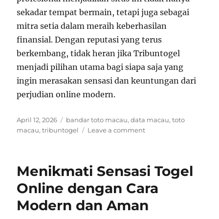
sekadar tempat bermain, tetapi juga sebagai
mitra setia dalam meraih keberhasilan
finansial. Dengan reputasi yang terus
berkembang, tidak heran jika Tribuntogel
menjadi pilihan utama bagi siapa saja yang
ingin merasakan sensasi dan keuntungan dari
perjudian online modern.
Posted
Tags
April 12, 2026
bandar toto macau
,
data macau
,
toto
on
on
macau
,
tribuntogel
Leave a comment
Rahasia
Para
Pemain
Menikmati Sensasi Togel
Pro
Toto
Online dengan Cara
Macau
Modern dan Aman
dalam
Memanfaatkan