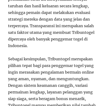
taruhan dan hasil keluaran secara lengkap,
sehingga pemain dapat melakukan evaluasi
strategi mereka dengan data yang jelas dan
terpercaya. Transparansi ini merupakan salah
satu faktor utama yang membuat Tribuntogel
dipercaya oleh banyak penggemar togel di
Indonesia.
Sebagai kesimpulan, Tribuntogel merupakan
pilihan tepat bagi para penggemar togel yang
ingin merasakan pengalaman bermain online
yang aman, nyaman, dan menguntungkan.
Dengan sistem keamanan canggih, variasi
permainan lengkap, layanan pelanggan yang
siap siaga, serta beragam bonus menarik,
Tribuntogel mampu memberikan nilai tambah