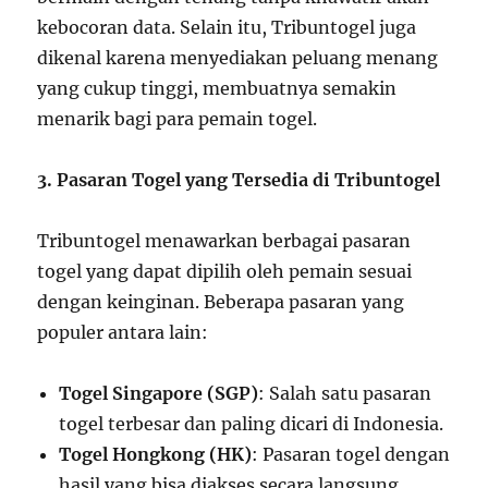
kebocoran data. Selain itu, Tribuntogel juga
dikenal karena menyediakan peluang menang
yang cukup tinggi, membuatnya semakin
menarik bagi para pemain togel.
3. Pasaran Togel yang Tersedia di Tribuntogel
Tribuntogel menawarkan berbagai pasaran
togel yang dapat dipilih oleh pemain sesuai
dengan keinginan. Beberapa pasaran yang
populer antara lain:
Togel Singapore (SGP)
: Salah satu pasaran
togel terbesar dan paling dicari di Indonesia.
Togel Hongkong (HK)
: Pasaran togel dengan
hasil yang bisa diakses secara langsung