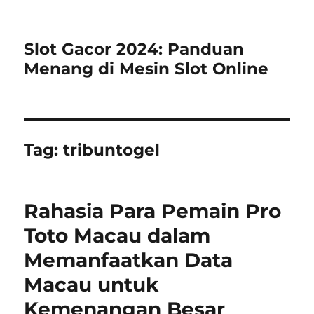
Slot Gacor 2024: Panduan
Menang di Mesin Slot Online
Tag:
tribuntogel
Rahasia Para Pemain Pro
Toto Macau dalam
Memanfaatkan Data
Macau untuk
Kemenangan Besar