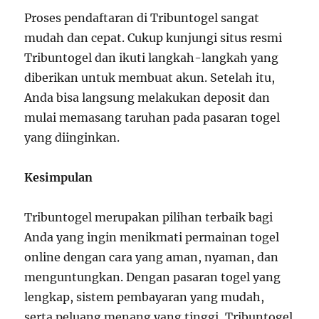
Proses pendaftaran di Tribuntogel sangat
mudah dan cepat. Cukup kunjungi situs resmi
Tribuntogel dan ikuti langkah-langkah yang
diberikan untuk membuat akun. Setelah itu,
Anda bisa langsung melakukan deposit dan
mulai memasang taruhan pada pasaran togel
yang diinginkan.
Kesimpulan
Tribuntogel merupakan pilihan terbaik bagi
Anda yang ingin menikmati permainan togel
online dengan cara yang aman, nyaman, dan
menguntungkan. Dengan pasaran togel yang
lengkap, sistem pembayaran yang mudah,
serta peluang menang yang tinggi, Tribuntogel