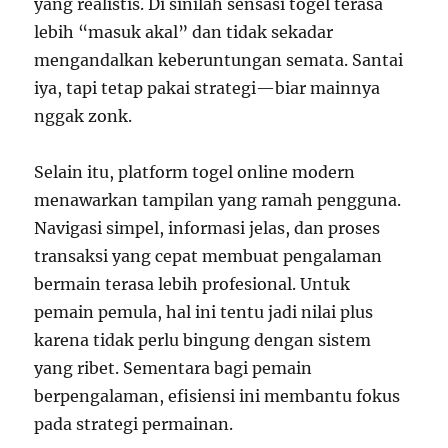
yang realistis. Di sinilah sensasi togel terasa
lebih “masuk akal” dan tidak sekadar
mengandalkan keberuntungan semata. Santai
iya, tapi tetap pakai strategi—biar mainnya
nggak zonk.
Selain itu, platform togel online modern
menawarkan tampilan yang ramah pengguna.
Navigasi simpel, informasi jelas, dan proses
transaksi yang cepat membuat pengalaman
bermain terasa lebih profesional. Untuk
pemain pemula, hal ini tentu jadi nilai plus
karena tidak perlu bingung dengan sistem
yang ribet. Sementara bagi pemain
berpengalaman, efisiensi ini membantu fokus
pada strategi permainan.