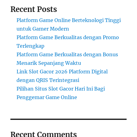
Recent Posts
Platform Game Online Berteknologi Tinggi
untuk Gamer Modern
Platform Game Berkualitas dengan Promo
Terlengkap
Platform Game Berkualitas dengan Bonus
Menarik Sepanjang Waktu
Link Slot Gacor 2026 Platform Digital
dengan QRIS Terintegrasi
Pilihan Situs Slot Gacor Hari Ini Bagi
Penggemar Game Online
Recent Comments