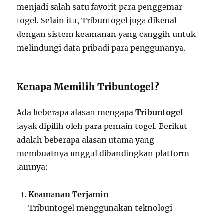
menjadi salah satu favorit para penggemar
togel. Selain itu, Tribuntogel juga dikenal
dengan sistem keamanan yang canggih untuk
melindungi data pribadi para penggunanya.
Kenapa Memilih Tribuntogel?
Ada beberapa alasan mengapa
Tribuntogel
layak dipilih oleh para pemain togel. Berikut
adalah beberapa alasan utama yang
membuatnya unggul dibandingkan platform
lainnya:
Keamanan Terjamin
Tribuntogel menggunakan teknologi