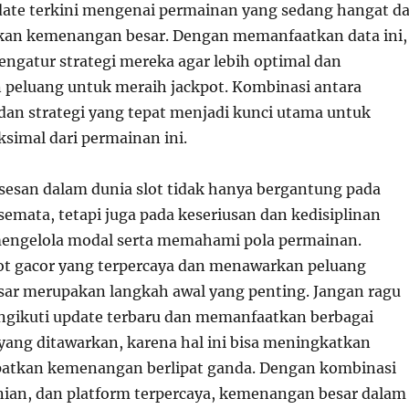
pdate terkini mengenai permainan yang sedang hangat d
kan kemenangan besar. Dengan memanfaatkan data ini,
ngatur strategi mereka agar lebih optimal dan
peluang untuk meraih jackpot. Kombinasi antara
an strategi yang tepat menjadi kunci utama untuk
ksimal dari permainan ini.
sesan dalam dunia slot tidak hanya bergantung pada
emata, tetapi juga pada keseriusan dan kedisiplinan
engelola modal serta memahami pola permainan.
lot gacor yang terpercaya dan menawarkan peluang
ar merupakan langkah awal yang penting. Jangan ragu
ngikuti update terbaru dan memanfaatkan berbagai
ang ditawarkan, karena hal ini bisa meningkatkan
atkan kemenangan berlipat ganda. Dengan kombinasi
anian, dan platform terpercaya, kemenangan besar dalam