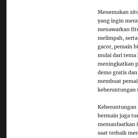
Slot
Gacor
Menemukan sit
Terbaik
yang ingin mera
menawarkan fitu
melimpah, serta 
gacor, pemain b
mulai dari tema
meningkatkan pe
demo gratis dan 
membuat pemain
keberuntungan m
Keberuntungan 
bermain juga tu
memanfaatkan in
saat terbaik me