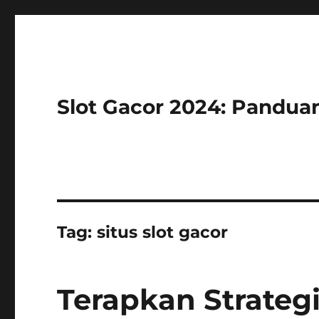
Slot Gacor 2024: Pandua
Tag:
situs slot gacor
Terapkan Strategi