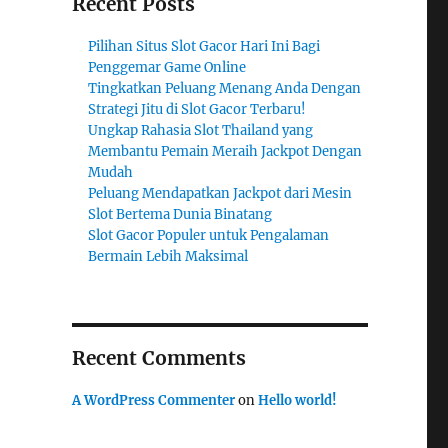
Recent Posts
Pilihan Situs Slot Gacor Hari Ini Bagi
Penggemar Game Online
Tingkatkan Peluang Menang Anda Dengan
Strategi Jitu di Slot Gacor Terbaru!
Ungkap Rahasia Slot Thailand yang
Membantu Pemain Meraih Jackpot Dengan
Mudah
Peluang Mendapatkan Jackpot dari Mesin
Slot Bertema Dunia Binatang
Slot Gacor Populer untuk Pengalaman
Bermain Lebih Maksimal
Recent Comments
A WordPress Commenter
on
Hello world!