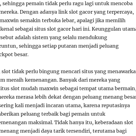
r, sehingga pemain tidak perlu ragu lagi untuk mencoba
ereka. Dengan adanya link slot gacor yang terpercaya,
maxwin semakin terbuka lebar, apalagi jika memilih
kenal sebagai situs slot gacor hari ini. Keunggulan utam
ersebut adalah sistem yang selalu mendukung
ntun, sehingga setiap putaran menjadi peluang
kpot besar.
i slot tidak perlu bingung mencari situs yang menawark
m meraih kemenangan. Banyak dari mereka yang
itus slot mudah maxwin sebagai tempat utama bermain
mereka merasa lebih dekat dengan peluang menang besar
 sering kali menjadi incaran utama, karena reputasinya
berikan peluang terbaik bagi pemain untuk
menangan maksimal. Tidak hanya itu, keberadaan slot
enang menjadi daya tarik tersendiri, terutama bagi