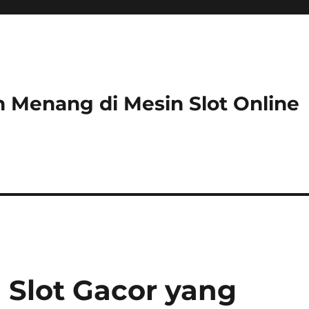
n Menang di Mesin Slot Online
 Slot Gacor yang