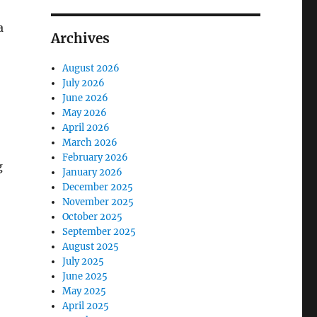
a
Archives
August 2026
July 2026
June 2026
May 2026
April 2026
March 2026
February 2026
g
January 2026
December 2025
November 2025
October 2025
September 2025
August 2025
July 2025
June 2025
May 2025
April 2025