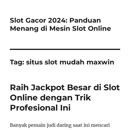
Slot Gacor 2024: Panduan
Menang di Mesin Slot Online
Tag:
situs slot mudah maxwin
Raih Jackpot Besar di Slot
Online dengan Trik
Profesional Ini
Banyak pemain judi daring saat ini mencari