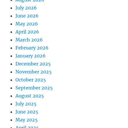
July 2026
June 2026
May 2026
April 2026
March 2026
February 2026
January 2026
December 2025
November 2025
October 2025
September 2025
August 2025
July 2025
June 2025
May 2025
April 2025