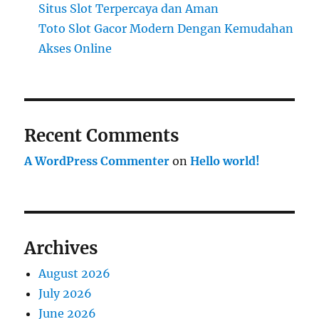
Situs Slot Terpercaya dan Aman
Toto Slot Gacor Modern Dengan Kemudahan
Akses Online
Recent Comments
A WordPress Commenter
on
Hello world!
Archives
August 2026
July 2026
June 2026