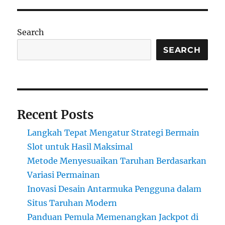
Modal
Kecil
Untung
Search
Maksimal:
Strategi
SEARCH
Cerdas
untuk
Pemain
Pintar
Recent Posts
Langkah Tepat Mengatur Strategi Bermain
Slot untuk Hasil Maksimal
Metode Menyesuaikan Taruhan Berdasarkan
Variasi Permainan
Inovasi Desain Antarmuka Pengguna dalam
Situs Taruhan Modern
Panduan Pemula Memenangkan Jackpot di