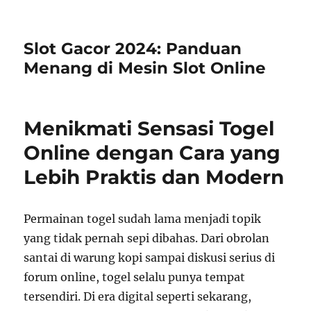
Slot Gacor 2024: Panduan
Menang di Mesin Slot Online
Menikmati Sensasi Togel
Online dengan Cara yang
Lebih Praktis dan Modern
Permainan togel sudah lama menjadi topik
yang tidak pernah sepi dibahas. Dari obrolan
santai di warung kopi sampai diskusi serius di
forum online, togel selalu punya tempat
tersendiri. Di era digital seperti sekarang,