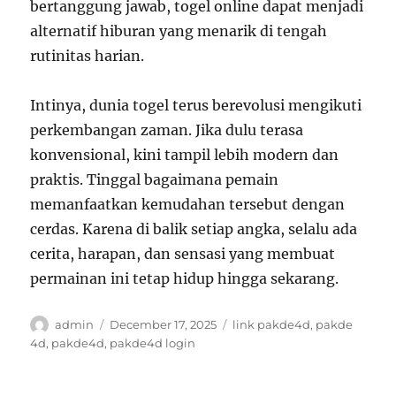
bertanggung jawab, togel online dapat menjadi
alternatif hiburan yang menarik di tengah
rutinitas harian.
Intinya, dunia togel terus berevolusi mengikuti
perkembangan zaman. Jika dulu terasa
konvensional, kini tampil lebih modern dan
praktis. Tinggal bagaimana pemain
memanfaatkan kemudahan tersebut dengan
cerdas. Karena di balik setiap angka, selalu ada
cerita, harapan, dan sensasi yang membuat
permainan ini tetap hidup hingga sekarang.
Author
Posted
Tags
admin
December 17, 2025
link pakde4d
,
pakde
on
4d
,
pakde4d
,
pakde4d login