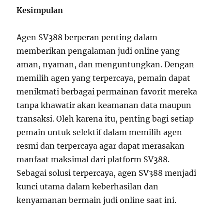
Kesimpulan
Agen SV388 berperan penting dalam
memberikan pengalaman judi online yang
aman, nyaman, dan menguntungkan. Dengan
memilih agen yang terpercaya, pemain dapat
menikmati berbagai permainan favorit mereka
tanpa khawatir akan keamanan data maupun
transaksi. Oleh karena itu, penting bagi setiap
pemain untuk selektif dalam memilih agen
resmi dan terpercaya agar dapat merasakan
manfaat maksimal dari platform SV388.
Sebagai solusi terpercaya, agen SV388 menjadi
kunci utama dalam keberhasilan dan
kenyamanan bermain judi online saat ini.