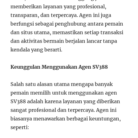
memberikan layanan yang profesional,
transparan, dan terpercaya. Agen ini juga
berfungsi sebagai penghubung antara pemain
dan situs utama, memastikan setiap transaksi
dan aktivitas bermain berjalan lancar tanpa
kendala yang berarti.
Keunggulan Menggunakan Agen SV388
Salah satu alasan utama mengapa banyak
pemain memilih untuk menggunakan agen
SV388 adalah karena layanan yang diberikan
sangat profesional dan terpercaya. Agen ini
biasanya menawarkan berbagai keuntungan,
seperti: