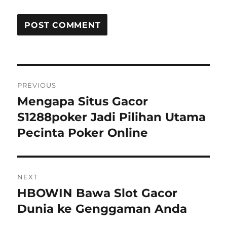
Post
PREVIOUS
navigation
Mengapa Situs Gacor
Previous
post:
S1288poker Jadi Pilihan Utama
Pecinta Poker Online
NEXT
HBOWIN Bawa Slot Gacor
Next
post:
Dunia ke Genggaman Anda