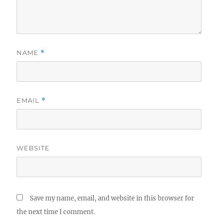
NAME
*
EMAIL
*
WEBSITE
Save my name, email, and website in this browser for
the next time I comment.