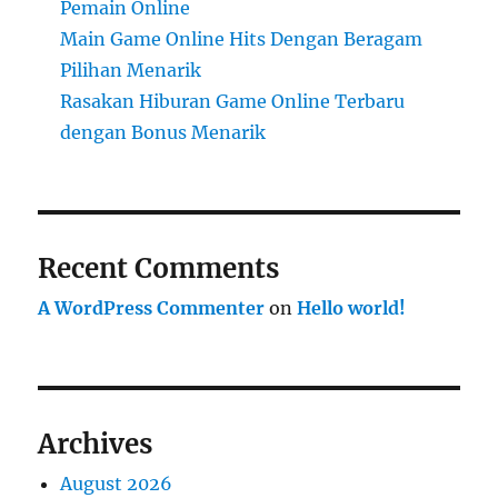
Pemain Online
Main Game Online Hits Dengan Beragam
Pilihan Menarik
Rasakan Hiburan Game Online Terbaru
dengan Bonus Menarik
Recent Comments
A WordPress Commenter
on
Hello world!
Archives
August 2026