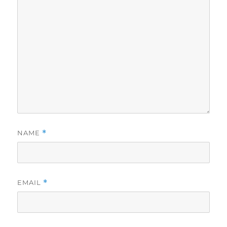
NAME
*
EMAIL
*