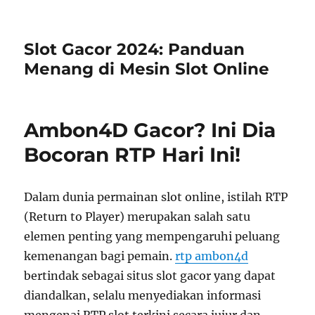
Slot Gacor 2024: Panduan
Menang di Mesin Slot Online
Ambon4D Gacor? Ini Dia
Bocoran RTP Hari Ini!
Dalam dunia permainan slot online, istilah RTP
(Return to Player) merupakan salah satu
elemen penting yang mempengaruhi peluang
kemenangan bagi pemain.
rtp ambon4d
bertindak sebagai situs slot gacor yang dapat
diandalkan, selalu menyediakan informasi