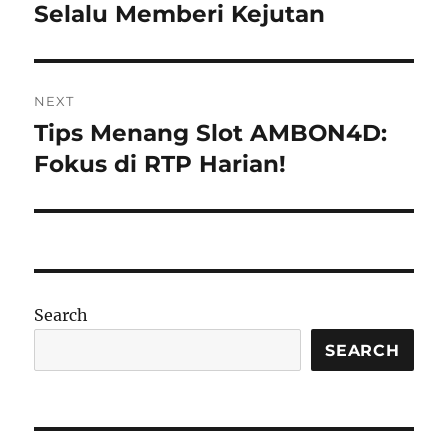
post:
Selalu Memberi Kejutan
NEXT
Tips Menang Slot AMBON4D:
Next
post:
Fokus di RTP Harian!
Search
SEARCH