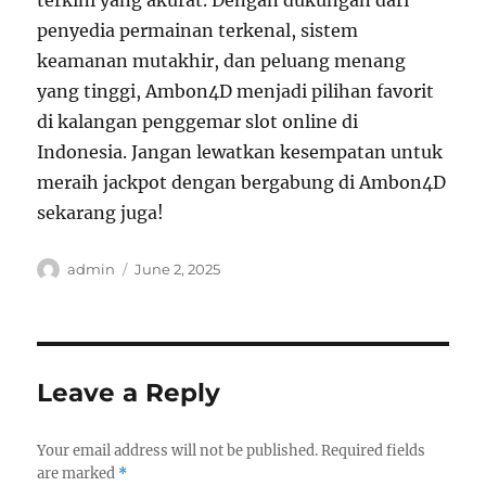
terkini yang akurat. Dengan dukungan dari
penyedia permainan terkenal, sistem
keamanan mutakhir, dan peluang menang
yang tinggi, Ambon4D menjadi pilihan favorit
di kalangan penggemar slot online di
Indonesia. Jangan lewatkan kesempatan untuk
meraih jackpot dengan bergabung di Ambon4D
sekarang juga!
Author
Posted
admin
June 2, 2025
on
Leave a Reply
Your email address will not be published.
Required fields
are marked
*