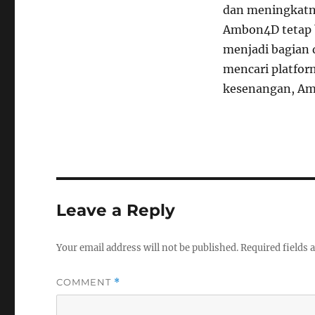
dan meningkatn
Ambon4D tetap 
menjadi bagian d
mencari platfor
kesenangan, Amb
Leave a Reply
Your email address will not be published.
Required fields
COMMENT
*