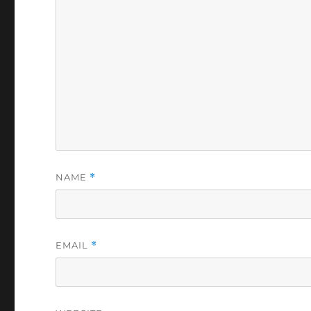
NAME
*
EMAIL
*