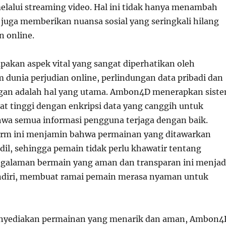
elalui streaming video. Hal ini tidak hanya menambah
 juga memberikan nuansa sosial yang seringkali hilang
 online.
kan aspek vital yang sangat diperhatikan oleh
dunia perjudian online, perlindungan data pribadi dan
ngan adalah hal yang utama. Ambon4D menerapkan sist
t tinggi dengan enkripsi data yang canggih untuk
wa semua informasi pengguna terjaga dengan baik.
tform ini menjamin bahwa permainan yang ditawarkan
adil, sehingga pemain tidak perlu khawatir tentang
galaman bermain yang aman dan transparan ini menjad
endiri, membuat ramai pemain merasa nyaman untuk
nyediakan permainan yang menarik dan aman, Ambon4