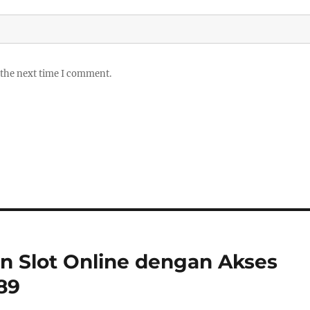
 the next time I comment.
n Slot Online dengan Akses
89