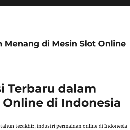
n Menang di Mesin Slot Online
i Terbaru dalam
Online di Indonesia
tahun terakhir, industri permainan online di Indonesia