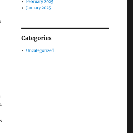
February 2025
January 2025
m
m
Categories
Uncategorized
n
n
s