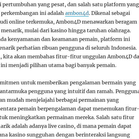
 pertumbuhan yang pesat, dan salah satu platform yang
 perkembangan ini adalah
ambon4d
. Dikenal sebagai
s judi online terkemuka, Ambon4D menawarkan beragam
menarik, mulai dari kasino hingga taruhan olahraga.
ada kenyamanan dan keamanan pemain, platform ini
enarik perhatian ribuan pengguna di seluruh Indonesia.
ni, kita akan membahas fitur-fitur unggulan Ambon4D d
ini menjadi pilihan utama bagi banyak pemain.
mitmen untuk memberikan pengalaman bermain yang
antarmuka pengguna yang intuitif dan ramah. Penggun
an mudah menjelajahi berbagai permainan yang
mentara pemain berpengalaman dapat menemukan fitur
ntuk meningkatkan permainan mereka. Salah satu fitur
arik adalah adanya live casino, di mana pemain dapat
na kasino sungguhan dengan berinteraksi langsung