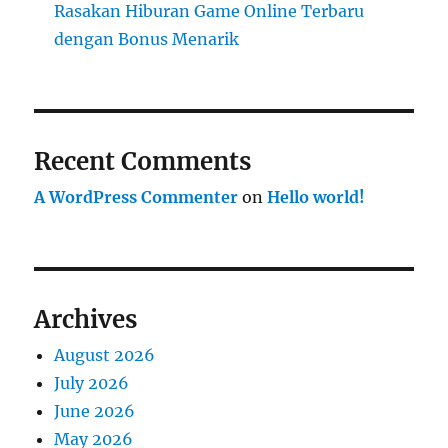
Rasakan Hiburan Game Online Terbaru
dengan Bonus Menarik
Recent Comments
A WordPress Commenter
on
Hello world!
Archives
August 2026
July 2026
June 2026
May 2026