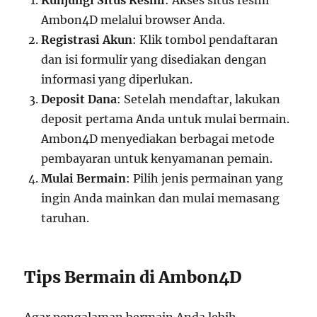
Kunjungi Situs Resmi
: Akses situs resmi
Ambon4D melalui browser Anda.
Registrasi Akun
: Klik tombol pendaftaran
dan isi formulir yang disediakan dengan
informasi yang diperlukan.
Deposit Dana
: Setelah mendaftar, lakukan
deposit pertama Anda untuk mulai bermain.
Ambon4D menyediakan berbagai metode
pembayaran untuk kenyamanan pemain.
Mulai Bermain
: Pilih jenis permainan yang
ingin Anda mainkan dan mulai memasang
taruhan.
Tips Bermain di Ambon4D