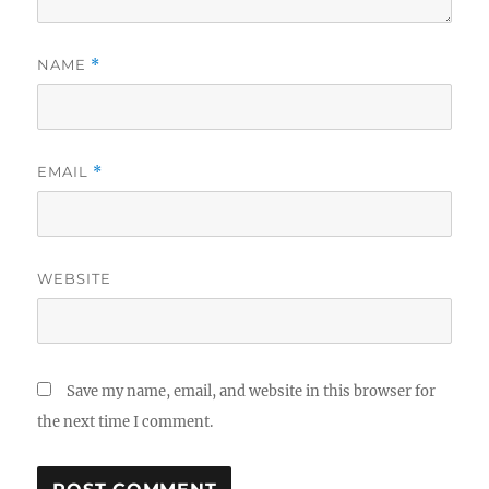
NAME
*
EMAIL
*
WEBSITE
Save my name, email, and website in this browser for
the next time I comment.