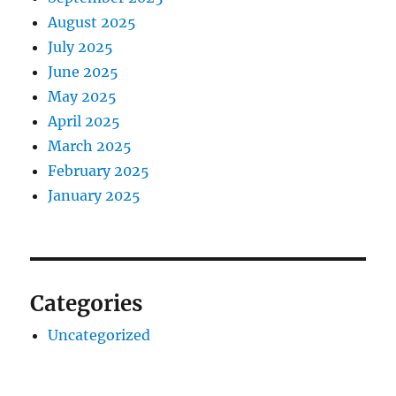
August 2025
July 2025
June 2025
May 2025
April 2025
March 2025
February 2025
January 2025
Categories
Uncategorized