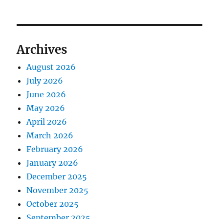
Archives
August 2026
July 2026
June 2026
May 2026
April 2026
March 2026
February 2026
January 2026
December 2025
November 2025
October 2025
September 2025