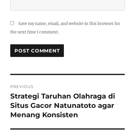
Save my name, email, and website in this browser for
the next time I comment.
Post
PREVIOUS
navigation
Strategi Taruhan Olahraga di
Previous
post:
Situs Gacor Natunatoto agar
Menang Konsisten