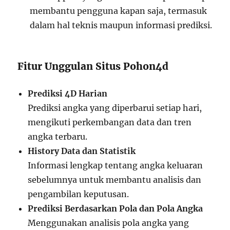
membantu pengguna kapan saja, termasuk
dalam hal teknis maupun informasi prediksi.
Fitur Unggulan Situs Pohon4d
Prediksi 4D Harian
Prediksi angka yang diperbarui setiap hari,
mengikuti perkembangan data dan tren
angka terbaru.
History Data dan Statistik
Informasi lengkap tentang angka keluaran
sebelumnya untuk membantu analisis dan
pengambilan keputusan.
Prediksi Berdasarkan Pola dan Pola Angka
Menggunakan analisis pola angka yang