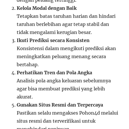
dengan peluang tertinggi.
Kelola Modal dengan Baik
Tetapkan batas taruhan harian dan hindari
taruhan berlebihan agar tetap stabil dan
tidak mengalami kerugian besar.
Ikuti Prediksi secara Konsisten
Konsistensi dalam mengikuti prediksi akan
meningkatkan peluang menang secara
bertahap.
Perhatikan Tren dan Pola Angka
Analisis pola angka keluaran sebelumnya
agar bisa membuat prediksi yang lebih
akurat.
Gunakan Situs Resmi dan Terpercaya
Pastikan selalu mengakses Pohon4d melalui
situs resmi dan terverifikasi untuk