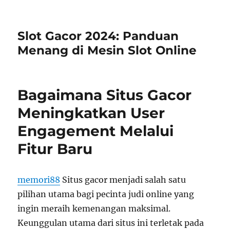
Slot Gacor 2024: Panduan
Menang di Mesin Slot Online
Bagaimana Situs Gacor
Meningkatkan User
Engagement Melalui
Fitur Baru
memori88
Situs gacor menjadi salah satu
pilihan utama bagi pecinta judi online yang
ingin meraih kemenangan maksimal.
Keunggulan utama dari situs ini terletak pada