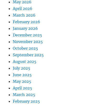
May 2026
April 2026
March 2026
February 2026
January 2026
December 2025
November 2025
October 2025
September 2025
August 2025
July 2025
June 2025
May 2025
April 2025
March 2025
February 2025