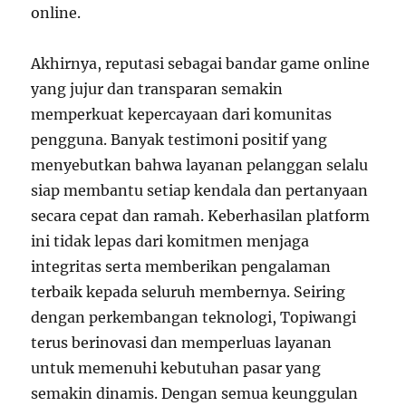
online.
Akhirnya, reputasi sebagai bandar game online
yang jujur dan transparan semakin
memperkuat kepercayaan dari komunitas
pengguna. Banyak testimoni positif yang
menyebutkan bahwa layanan pelanggan selalu
siap membantu setiap kendala dan pertanyaan
secara cepat dan ramah. Keberhasilan platform
ini tidak lepas dari komitmen menjaga
integritas serta memberikan pengalaman
terbaik kepada seluruh membernya. Seiring
dengan perkembangan teknologi, Topiwangi
terus berinovasi dan memperluas layanan
untuk memenuhi kebutuhan pasar yang
semakin dinamis. Dengan semua keunggulan