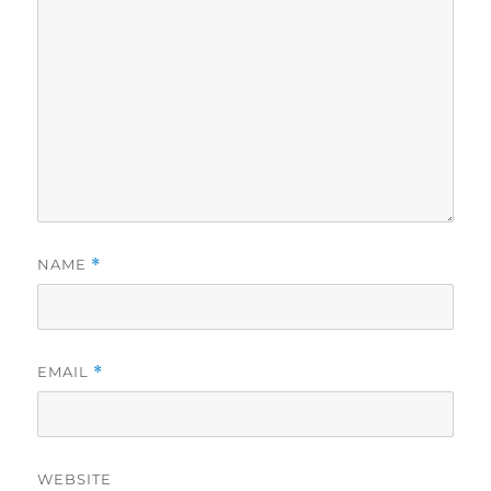
NAME
*
EMAIL
*
WEBSITE