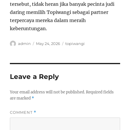
tersebut, tidak heran jika banyak pecinta judi
daring memilih Topiwangi sebagai partner
terpercaya mereka dalam meraih
keberuntungan.
Author
Posted
Tags
admin
May 24, 2026
topiwangi
on
Leave a Reply
Your email address will not be published.
Required fields
are marked
*
COMMENT
*