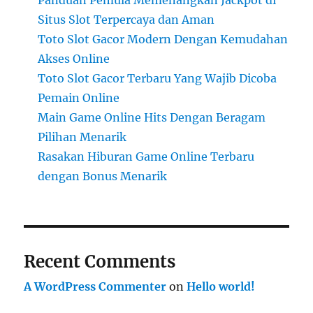
Panduan Pemula Memenangkan Jackpot di
Situs Slot Terpercaya dan Aman
Toto Slot Gacor Modern Dengan Kemudahan
Akses Online
Toto Slot Gacor Terbaru Yang Wajib Dicoba
Pemain Online
Main Game Online Hits Dengan Beragam
Pilihan Menarik
Rasakan Hiburan Game Online Terbaru
dengan Bonus Menarik
Recent Comments
A WordPress Commenter
on
Hello world!