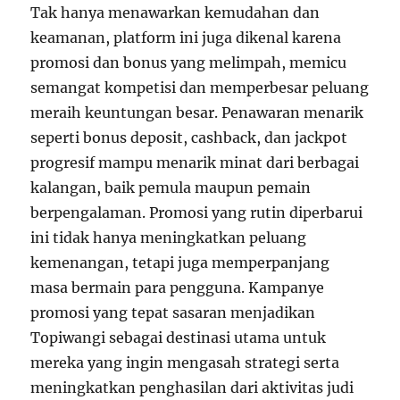
Tak hanya menawarkan kemudahan dan
keamanan, platform ini juga dikenal karena
promosi dan bonus yang melimpah, memicu
semangat kompetisi dan memperbesar peluang
meraih keuntungan besar. Penawaran menarik
seperti bonus deposit, cashback, dan jackpot
progresif mampu menarik minat dari berbagai
kalangan, baik pemula maupun pemain
berpengalaman. Promosi yang rutin diperbarui
ini tidak hanya meningkatkan peluang
kemenangan, tetapi juga memperpanjang
masa bermain para pengguna. Kampanye
promosi yang tepat sasaran menjadikan
Topiwangi sebagai destinasi utama untuk
mereka yang ingin mengasah strategi serta
meningkatkan penghasilan dari aktivitas judi