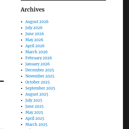
Archives
August 2026
July 2026
June 2026
May 2026
April 2026
March 2026
February 2026
January 2026
December 2025
November 2025
October 2025
September 2025
August 2025
July 2025
June 2025
May 2025
April 2025
March 2025