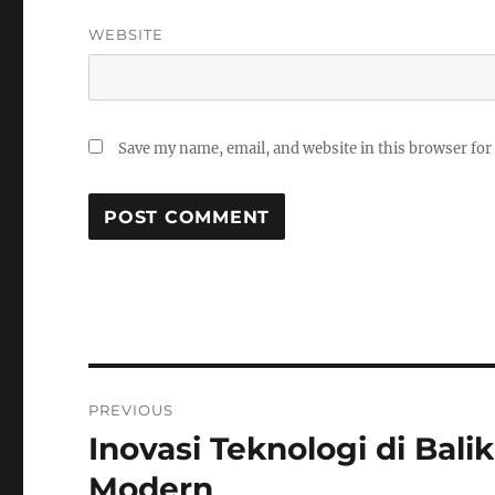
WEBSITE
Save my name, email, and website in this browser for
Post
PREVIOUS
navigation
Inovasi Teknologi di Bali
Previous
post:
Modern