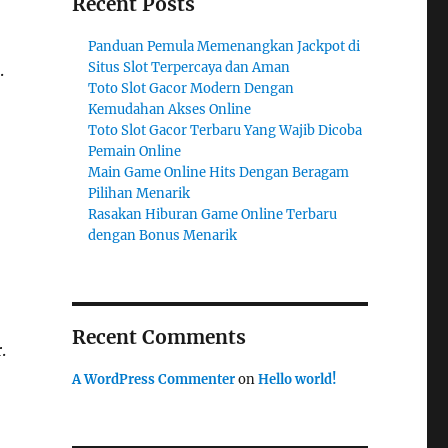
Recent Posts
Panduan Pemula Memenangkan Jackpot di
Situs Slot Terpercaya dan Aman
.
Toto Slot Gacor Modern Dengan
Kemudahan Akses Online
Toto Slot Gacor Terbaru Yang Wajib Dicoba
Pemain Online
Main Game Online Hits Dengan Beragam
Pilihan Menarik
Rasakan Hiburan Game Online Terbaru
dengan Bonus Menarik
Recent Comments
.
A WordPress Commenter
on
Hello world!