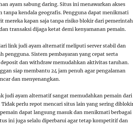
an ayam sabung daring. Situs ini menawarkan akses
 tanpa kendala geografis. Pengguna dapat menikmati
t mereka kapan saja tanpa risiko blokir dari pemerintah
an transaksi dijaga ketat demi kenyamanan pemain.
ri link judi ayam alternatif meliputi server stabil dan
h pengguna. Sistem pembayaran yang cepat serta
n deposit dan withdraw memudahkan aktivitas taruhan.
ggan siap membantu 24 jam penuh agar pengalaman
lancar dan menyenangkan.
ink judi ayam alternatif sangat memudahkan pemain dari
 Tidak perlu repot mencari situs lain yang sering diblokir
, pemain dapat langsung masuk dan menikmati berbagai
tus ini juga selalu diperbarui agar tetap kompetitif dan