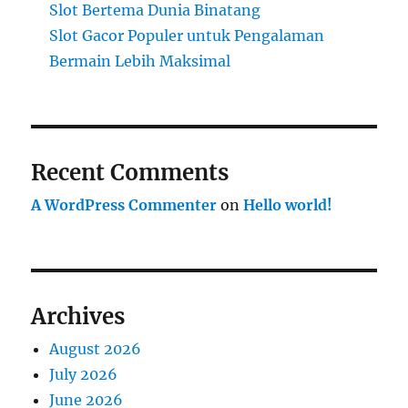
Slot Bertema Dunia Binatang
Slot Gacor Populer untuk Pengalaman
Bermain Lebih Maksimal
Recent Comments
A WordPress Commenter
on
Hello world!
Archives
August 2026
July 2026
June 2026