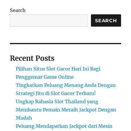
Search
SEARCH
Recent Posts
Pilihan Situs Slot Gacor Hari Ini Bagi
Penggemar Game Online
Tingkatkan Peluang Menang Anda Dengan
Strategi Jitu di Slot Gacor Terbaru!
Ungkap Rahasia Slot Thailand yang
Membantu Pemain Meraih Jackpot Dengan
Mudah
Peluang Mendapatkan Jackpot dari Mesin