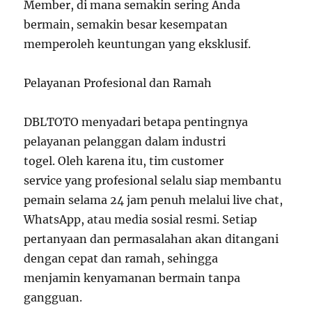
Member, di mana semakin sering Anda
bermain, semakin besar kesempatan
memperoleh keuntungan yang eksklusif.
Pelayanan Profesional dan Ramah
DBLTOTO menyadari betapa pentingnya
pelayanan pelanggan dalam industri
togel. Oleh karena itu, tim customer
service yang profesional selalu siap membantu
pemain selama 24 jam penuh melalui live chat,
WhatsApp, atau media sosial resmi. Setiap
pertanyaan dan permasalahan akan ditangani
dengan cepat dan ramah, sehingga
menjamin kenyamanan bermain tanpa
gangguan.