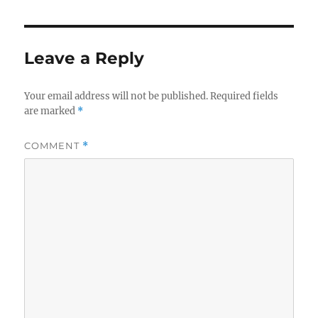
Leave a Reply
Your email address will not be published.
Required fields
are marked
*
COMMENT
*