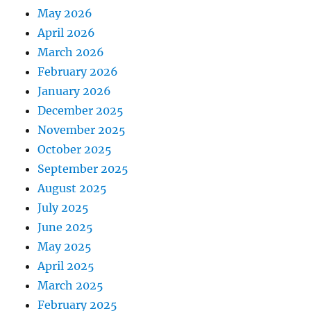
May 2026
April 2026
March 2026
February 2026
January 2026
December 2025
November 2025
October 2025
September 2025
August 2025
July 2025
June 2025
May 2025
April 2025
March 2025
February 2025