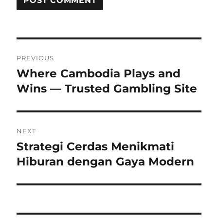
Post
PREVIOUS
navigation
Where Cambodia Plays and
Previous
post:
Wins — Trusted Gambling Site
NEXT
Strategi Cerdas Menikmati
Next
post:
Hiburan dengan Gaya Modern