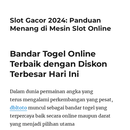
Slot Gacor 2024: Panduan
Menang di Mesin Slot Online
Bandar Togel Online
Terbaik dengan Diskon
Terbesar Hari Ini
Dalam dunia permainan angka yang
terus mengalami perkembangan yang pesat,
dbltoto
muncul sebagai bandar togel yang
terpercaya baik secara online maupun darat
yang menjadi pilihan utama