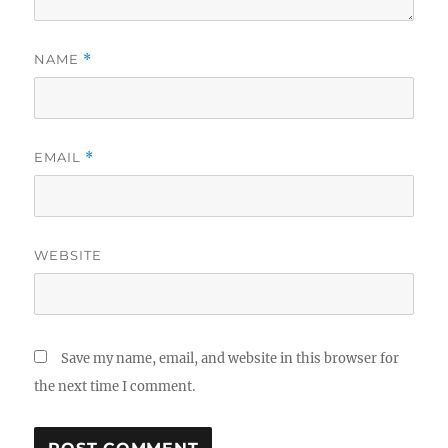
NAME
*
EMAIL
*
WEBSITE
Save my name, email, and website in this browser for
the next time I comment.