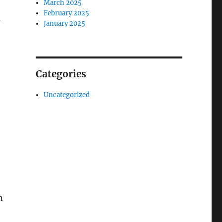
March 2025
February 2025
i
January 2025
Categories
Uncategorized
n