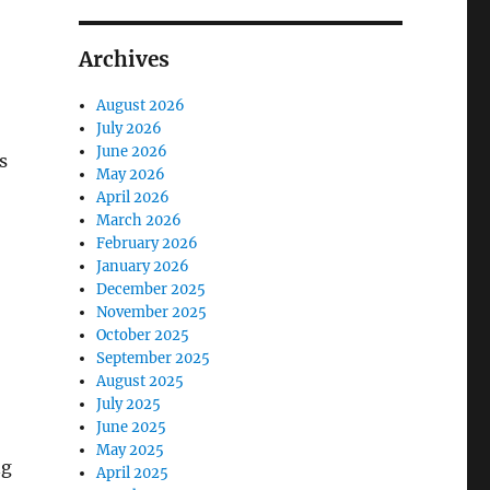
Archives
August 2026
July 2026
June 2026
s
May 2026
April 2026
March 2026
February 2026
January 2026
December 2025
November 2025
October 2025
September 2025
August 2025
July 2025
June 2025
May 2025
ng
April 2025