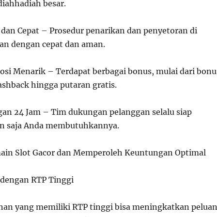
iahhadiah besar.
dan Cepat – Prosedur penarikan dan penyetoran di
an dengan cepat dan aman.
si Menarik – Terdapat berbagai bonus, mulai dari bonu
shback hingga putaran gratis.
an 24 Jam – Tim dukungan pelanggan selalu siap
n saja Anda membutuhkannya.
main Slot Gacor dan Memperoleh Keuntungan Optimal
 dengan RTP Tinggi
an yang memiliki RTP tinggi bisa meningkatkan pelua