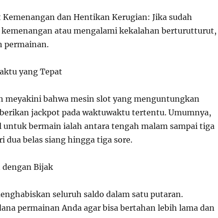
t Kemenangan dan Hentikan Kerugian: Jika sudah
 kemenangan atau mengalami kekalahan berturutturut,
n permainan.
aktu yang Tepat
n meyakini bahwa mesin slot yang menguntungkan
erikan jackpot pada waktuwaktu tertentu. Umumnya,
l untuk bermain ialah antara tengah malam sampai tiga
ri dua belas siang hingga tiga sore.
 dengan Bijak
enghabiskan seluruh saldo dalam satu putaran.
dana permainan Anda agar bisa bertahan lebih lama dan