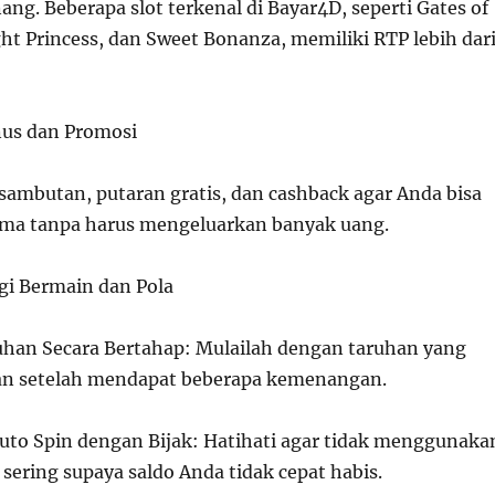
g. Beberapa slot terkenal di Bayar4D, seperti Gates of
ht Princess, dan Sweet Bonanza, memiliki RTP lebih dar
us dan Promosi
ambutan, putaran gratis, dan cashback agar Anda bisa
ama tanpa harus mengeluarkan banyak uang.
gi Bermain dan Pola
han Secara Bertahap: Mulailah dengan taruhan yang
kkan setelah mendapat beberapa kemenangan.
uto Spin dengan Bijak: Hatihati agar tidak menggunaka
u sering supaya saldo Anda tidak cepat habis.