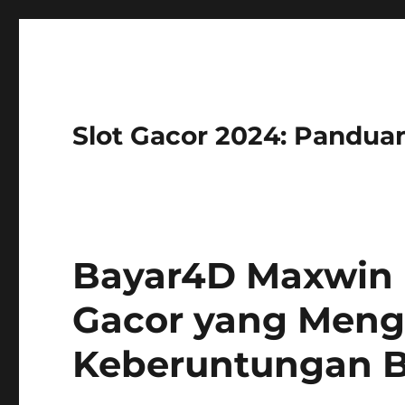
Slot Gacor 2024: Pandua
Bayar4D Maxwin 
Gacor yang Meng
Keberuntungan B