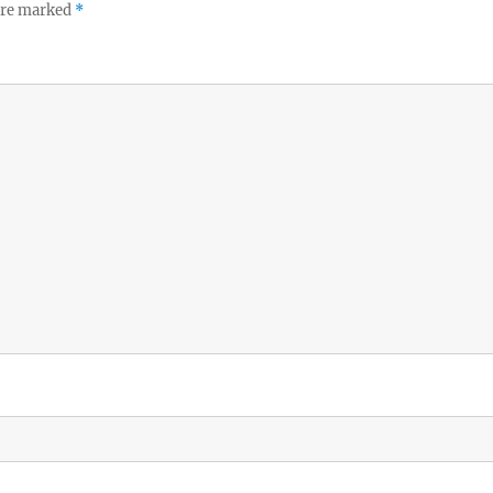
 are marked
*