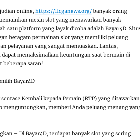
judian online,
https://flcganews.org/
banyak orang
memainkan mesin slot yang menawarkan banyak
ah satu platform yang layak dicoba adalah Bayar4D. Situ
ngan beragam permainan slot yang memiliki peluang
dan pelayanan yang sangat memuaskan. Lantas,
 dapat memaksimalkan keuntungan saat bermain di
t beberapa saran!
ilih Bayar4D
rsentase Kembali kepada Pemain (RTP) yang ditawarkan
up menguntungkan, memberi Anda peluang menang yan
kan – Di Bayar4D, terdapat banyak slot yang sering