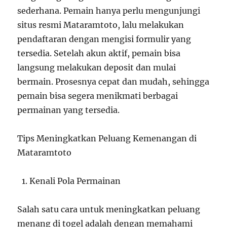
sederhana. Pemain hanya perlu mengunjungi
situs resmi Mataramtoto, lalu melakukan
pendaftaran dengan mengisi formulir yang
tersedia. Setelah akun aktif, pemain bisa
langsung melakukan deposit dan mulai
bermain. Prosesnya cepat dan mudah, sehingga
pemain bisa segera menikmati berbagai
permainan yang tersedia.
Tips Meningkatkan Peluang Kemenangan di
Mataramtoto
Kenali Pola Permainan
Salah satu cara untuk meningkatkan peluang
menang di togel adalah dengan memahami