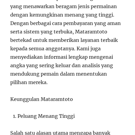
yang menawarkan beragam jenis permainan
dengan kemungkinan menang yang tinggi.
Dengan berbagai cara pembayaran yang aman
serta sistem yang terbuka, Mataramtoto
bertekad untuk memberikan layanan terbaik
kepada semua anggotanya. Kami juga
menyediakan informasi lengkap mengenai
angka yang sering keluar dan analisis yang
mendukung pemain dalam menentukan
pilihan mereka.
Keunggulan Mataramtoto
Peluang Menang Tinggi
Salah satu alasan utama mengapa banyak