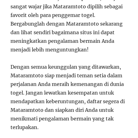
sangat wajar jika Mataramtoto dipilih sebagai
favorit oleh para penggemar togel.
Bergabunglah dengan Mataramtoto sekarang
dan lihat sendiri bagaimana situs ini dapat
meningkatkan pengalaman bermain Anda
menjadi lebih menguntungkan!
Dengan semua keunggulan yang ditawarkan,
Mataramtoto siap menjadi teman setia dalam
perjalanan Anda meraih kemenangan di dunia
togel. Jangan lewatkan kesempatan untuk
mendapatkan keberuntungan, daftar segera di
Mataramtoto dan siapkan diri Anda untuk
menikmati pengalaman bermain yang tak
terlupakan.