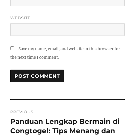
WEBSITE
Save my name, email, and website in this browser for
the next time I comment.
Post
PREVIOUS
navigation
Panduan Lengkap Bermain di
Previous
post:
Congtogel: Tips Menang dan