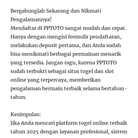
Bergabunglah Sekarang dan Nikmati
Pengalamannya!
Mendaftar di PPTOTO sangat mudah dan cepat.
Hanya dengan mengisi formulir pendaftaran,
melakukan deposit pertama, dan Anda sudah
bisa menikmati berbagai permainan menarik
yang tersedia. Jangan ragu, karena PPTOTO
sudah terbukti sebagai situs togel dan slot
online yang terpercaya, memberikan
pengalaman bermain terbaik selama bertahun-
tahun.
Kesimpulan:
Jika Anda mencari platform togel online terbaik
tahun 2025 dengan layanan profesional, sistem