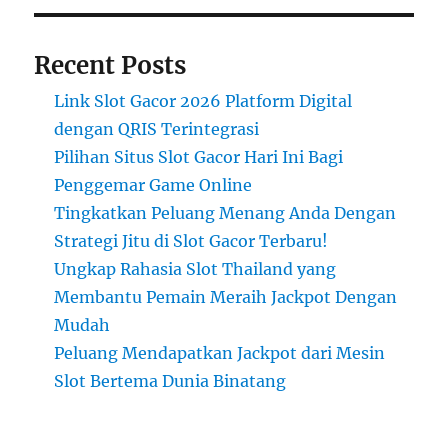
Recent Posts
Link Slot Gacor 2026 Platform Digital
dengan QRIS Terintegrasi
Pilihan Situs Slot Gacor Hari Ini Bagi
Penggemar Game Online
Tingkatkan Peluang Menang Anda Dengan
Strategi Jitu di Slot Gacor Terbaru!
Ungkap Rahasia Slot Thailand yang
Membantu Pemain Meraih Jackpot Dengan
Mudah
Peluang Mendapatkan Jackpot dari Mesin
Slot Bertema Dunia Binatang