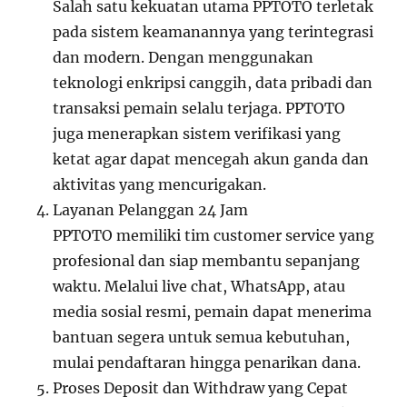
Salah satu kekuatan utama PPTOTO terletak
pada sistem keamanannya yang terintegrasi
dan modern. Dengan menggunakan
teknologi enkripsi canggih, data pribadi dan
transaksi pemain selalu terjaga. PPTOTO
juga menerapkan sistem verifikasi yang
ketat agar dapat mencegah akun ganda dan
aktivitas yang mencurigakan.
Layanan Pelanggan 24 Jam
PPTOTO memiliki tim customer service yang
profesional dan siap membantu sepanjang
waktu. Melalui live chat, WhatsApp, atau
media sosial resmi, pemain dapat menerima
bantuan segera untuk semua kebutuhan,
mulai pendaftaran hingga penarikan dana.
Proses Deposit dan Withdraw yang Cepat