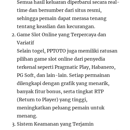
Semua hasil keluaran diperbarui secara real-
time dan bersumber dari situs resmi,
sehingga pemain dapat merasa tenang
tentang keaslian dan kecurangan.
Game Slot Online yang Terpercaya dan
Variatif
Selain togel, PPTOTO juga memiliki ratusan
pilihan game slot online dari penyedia
terkenal seperti Pragmatic Play, Habanero,
PG Soft, dan lain-lain. Setiap permainan
dilengkapi dengan grafik yang menarik,
banyak fitur bonus, serta tingkat RTP
(Return to Player) yang tinggi,
meningkatkan peluang pemain untuk
menang.
Sistem Keamanan yang Terjamin