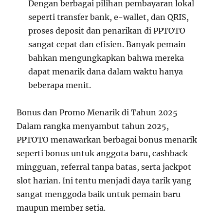
Dengan berbagai pilihan pembayaran lokal
seperti transfer bank, e-wallet, dan QRIS,
proses deposit dan penarikan di PPTOTO
sangat cepat dan efisien. Banyak pemain
bahkan mengungkapkan bahwa mereka
dapat menarik dana dalam waktu hanya
beberapa menit.
Bonus dan Promo Menarik di Tahun 2025
Dalam rangka menyambut tahun 2025,
PPTOTO menawarkan berbagai bonus menarik
seperti bonus untuk anggota baru, cashback
mingguan, referral tanpa batas, serta jackpot
slot harian. Ini tentu menjadi daya tarik yang
sangat menggoda baik untuk pemain baru
maupun member setia.