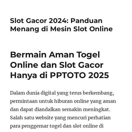
Slot Gacor 2024: Panduan
Menang di Mesin Slot Online
Bermain Aman Togel
Online dan Slot Gacor
Hanya di PPTOTO 2025
Dalam dunia digital yang terus berkembang,
permintaan untuk hiburan online yang aman
dan dapat diandalkan semakin meningkat.
Salah satu website yang mencuri perhatian
para penggemar togel dan slot online di