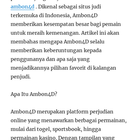
ambon4d
. Dikenal sebagai situs judi
terkemuka di Indonesia, Ambon4D
memberikan kesempatan besar bagi pemain
untuk meraih kemenangan. Artikel ini akan
membahas mengapa Ambon4D selalu
memberikan keberuntungan kepada
penggunanya dan apa saja yang
menjadikannya pilihan favorit di kalangan
penjudi.
Apa Itu Ambon4D?
Ambon4D merupakan platform perjudian
online yang menawarkan berbagai permainan,
mulai dari togel, sportsbook, hingga
permainan kasino. Dengan tampilan yang