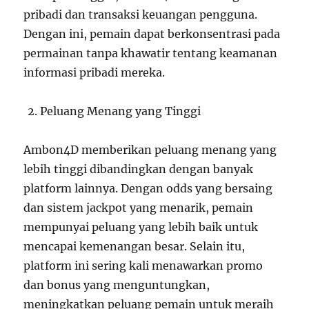
pribadi dan transaksi keuangan pengguna.
Dengan ini, pemain dapat berkonsentrasi pada
permainan tanpa khawatir tentang keamanan
informasi pribadi mereka.
Peluang Menang yang Tinggi
Ambon4D memberikan peluang menang yang
lebih tinggi dibandingkan dengan banyak
platform lainnya. Dengan odds yang bersaing
dan sistem jackpot yang menarik, pemain
mempunyai peluang yang lebih baik untuk
mencapai kemenangan besar. Selain itu,
platform ini sering kali menawarkan promo
dan bonus yang menguntungkan,
meningkatkan peluang pemain untuk meraih