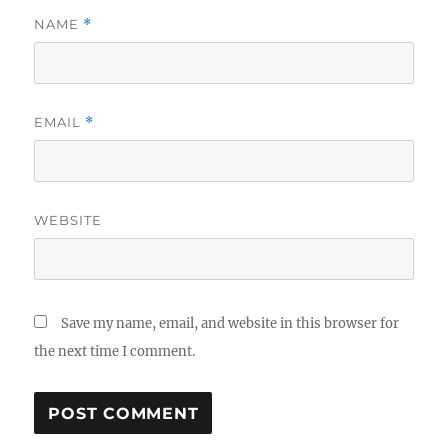
NAME
*
EMAIL
*
WEBSITE
Save my name, email, and website in this browser for
the next time I comment.