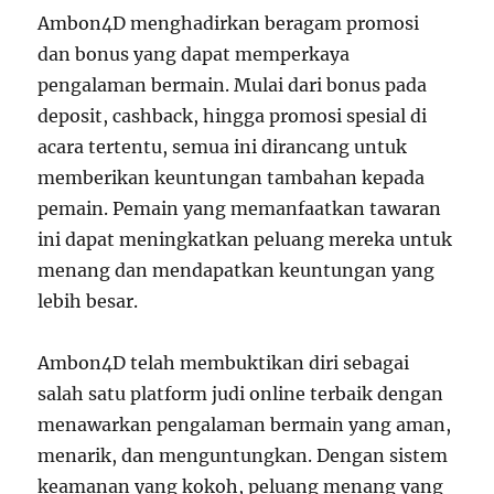
Ambon4D menghadirkan beragam promosi
dan bonus yang dapat memperkaya
pengalaman bermain. Mulai dari bonus pada
deposit, cashback, hingga promosi spesial di
acara tertentu, semua ini dirancang untuk
memberikan keuntungan tambahan kepada
pemain. Pemain yang memanfaatkan tawaran
ini dapat meningkatkan peluang mereka untuk
menang dan mendapatkan keuntungan yang
lebih besar.
Ambon4D telah membuktikan diri sebagai
salah satu platform judi online terbaik dengan
menawarkan pengalaman bermain yang aman,
menarik, dan menguntungkan. Dengan sistem
keamanan yang kokoh, peluang menang yang