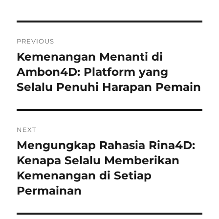
Post
PREVIOUS
navigation
Kemenangan Menanti di
Previous
post:
Ambon4D: Platform yang
Selalu Penuhi Harapan Pemain
NEXT
Mengungkap Rahasia Rina4D:
Next
post:
Kenapa Selalu Memberikan
Kemenangan di Setiap
Permainan