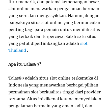
fitur menarik, dan potensi kemenangan besar,
slot online menawarkan pengalaman bermain
yang seru dan mengasyikkan. Namun, dengan
banyaknya situs slot online yang bermunculan,
penting bagi para pemain untuk memilih situs
yang terbaik dan terpercaya. Salah satu situs
yang patut dipertimbangkan adalah
slot
Thailand
.
Apa itu Talas89?
Talas89 adalah situs slot online terkemuka di
Indonesia yang menawarkan berbagai pilihan
permainan slot berkualitas tinggi dari provider
ternama. Situs ini dikenal karena menyediakan
pengalaman bermain yang aman, adil, dan