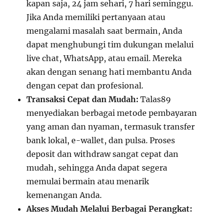
kapan saja, 24 jam sehari, 7 hari seminggu.
Jika Anda memiliki pertanyaan atau
mengalami masalah saat bermain, Anda
dapat menghubungi tim dukungan melalui
live chat, WhatsApp, atau email. Mereka
akan dengan senang hati membantu Anda
dengan cepat dan profesional.
Transaksi Cepat dan Mudah:
Talas89
menyediakan berbagai metode pembayaran
yang aman dan nyaman, termasuk transfer
bank lokal, e-wallet, dan pulsa. Proses
deposit dan withdraw sangat cepat dan
mudah, sehingga Anda dapat segera
memulai bermain atau menarik
kemenangan Anda.
Akses Mudah Melalui Berbagai Perangkat: