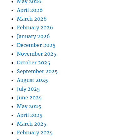
May 2026
April 2026
March 2026
February 2026
January 2026
December 2025
November 2025
October 2025
September 2025
August 2025
July 2025
June 2025
May 2025
April 2025
March 2025
February 2025