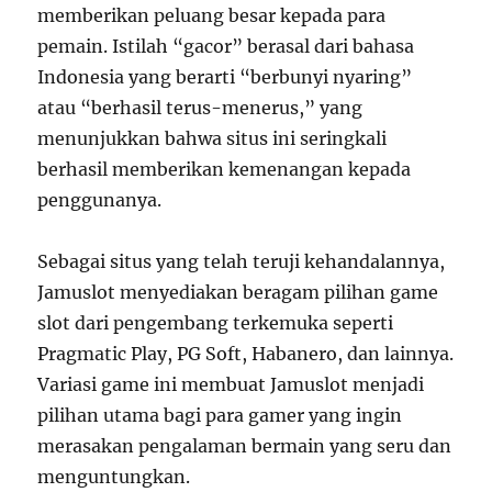
memberikan peluang besar kepada para
pemain. Istilah “gacor” berasal dari bahasa
Indonesia yang berarti “berbunyi nyaring”
atau “berhasil terus-menerus,” yang
menunjukkan bahwa situs ini seringkali
berhasil memberikan kemenangan kepada
penggunanya.
Sebagai situs yang telah teruji kehandalannya,
Jamuslot menyediakan beragam pilihan game
slot dari pengembang terkemuka seperti
Pragmatic Play, PG Soft, Habanero, dan lainnya.
Variasi game ini membuat Jamuslot menjadi
pilihan utama bagi para gamer yang ingin
merasakan pengalaman bermain yang seru dan
menguntungkan.