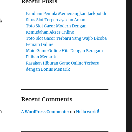
Recent Posts
Panduan Pemula Memenangkan Jackpot di
Situs Slot Terpercaya dan Aman
k
Toto Slot Gacor Modern Dengan
Kemudahan Akses Online
Toto Slot Gacor Terbaru Yang Wajib Dicoba
Pemain Online
Main Game Online Hits Dengan Beragam
Pilihan Menarik
Rasakan Hiburan Game Online Terbaru
dengan Bonus Menarik
Recent Comments
n
A WordPress Commenter
on
Hello world!
.