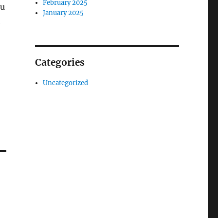
February 2025
pu
January 2025
n
Categories
Uncategorized