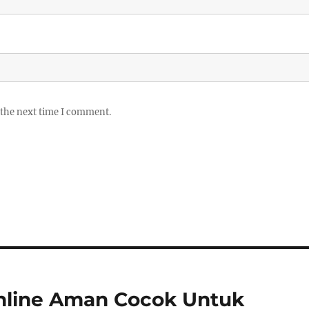
 the next time I comment.
Online Aman Cocok Untuk