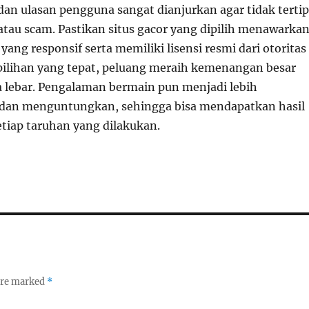
 dan ulasan pengguna sangat dianjurkan agar tidak terti
 atau scam. Pastikan situs gacor yang dipilih menawarka
yang responsif serta memiliki lisensi resmi dari otoritas
i pilihan yang tepat, peluang meraih kemenangan besar
 lebar. Pengalaman bermain pun menjadi lebih
an menguntungkan, sehingga bisa mendapatkan hasil
etiap taruhan yang dilakukan.
 are marked
*