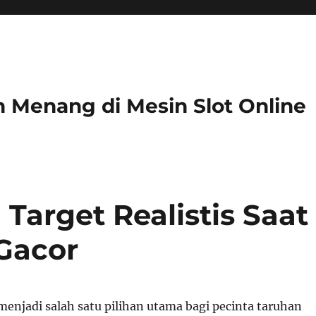
n Menang di Mesin Slot Online
Target Realistis Saat
 Gacor
enjadi salah satu pilihan utama bagi pecinta taruhan