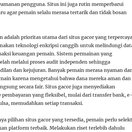
manan pengguna. Situs ini juga rutin memperbarui
ru agar pemain selalu merasa tertarik dan tidak bosan
adalah prioritas utama dari situs gacor yang terpercaya
kan teknologi enkripsi canggih untuk melindungi dat
nsaksi keuangan pemain. Sistem permainan yang
elah melalui proses audit independen sehingga
dilan dan kejujuran. Banyak pemain merasa nyaman da
ermain karena mengetahui bahwa dana mereka aman dan
ngsung secara fair. Situs gacor juga menyediakan
pembayaran yang fleksibel, mulai dari transfer bank, e
pulsa, memudahkan setiap transaksi.
 pilihan situs gacor yang tersedia, pemain perlu selekt
n platform terbaik. Melakukan riset terlebih dahulu