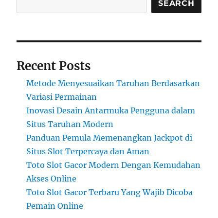
SEARCH
Recent Posts
Metode Menyesuaikan Taruhan Berdasarkan
Variasi Permainan
Inovasi Desain Antarmuka Pengguna dalam
Situs Taruhan Modern
Panduan Pemula Memenangkan Jackpot di
Situs Slot Terpercaya dan Aman
Toto Slot Gacor Modern Dengan Kemudahan
Akses Online
Toto Slot Gacor Terbaru Yang Wajib Dicoba
Pemain Online