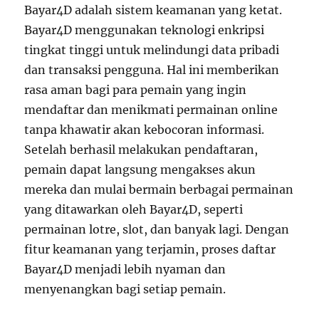
Bayar4D adalah sistem keamanan yang ketat.
Bayar4D menggunakan teknologi enkripsi
tingkat tinggi untuk melindungi data pribadi
dan transaksi pengguna. Hal ini memberikan
rasa aman bagi para pemain yang ingin
mendaftar dan menikmati permainan online
tanpa khawatir akan kebocoran informasi.
Setelah berhasil melakukan pendaftaran,
pemain dapat langsung mengakses akun
mereka dan mulai bermain berbagai permainan
yang ditawarkan oleh Bayar4D, seperti
permainan lotre, slot, dan banyak lagi. Dengan
fitur keamanan yang terjamin, proses daftar
Bayar4D menjadi lebih nyaman dan
menyenangkan bagi setiap pemain.