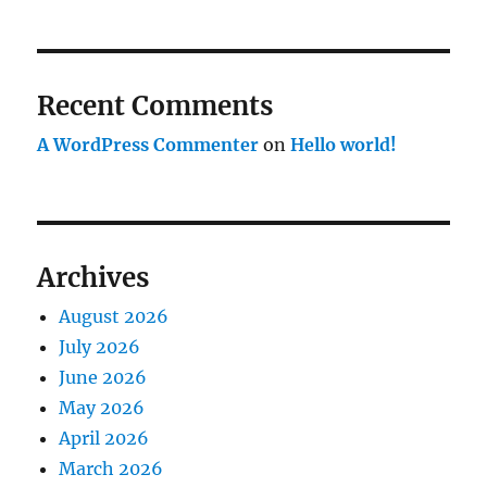
Recent Comments
A WordPress Commenter
on
Hello world!
Archives
August 2026
July 2026
June 2026
May 2026
April 2026
March 2026