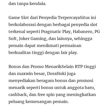
dan tanpa kendala.
Game Slot dari Penyedia TerpercayaSitus ini
berkolaborasi dengan berbagai penyedia slot
terkenal seperti Pragmatic Play, Habanero, PG
Soft, Joker Gaming, dan lainnya, sehingga
pemain dapat menikmati permainan
berkualitas tinggi dengan fair play.
Bonus dan Promo MenarikSelain RTP tinggi
dan maxwin besar, DoraHoki juga
menyediakan beragam bonus dan promosi
menarik seperti bonus untuk anggota baru,
cashback, dan free spin yang meningkatkan
peluang kemenangan pemain.