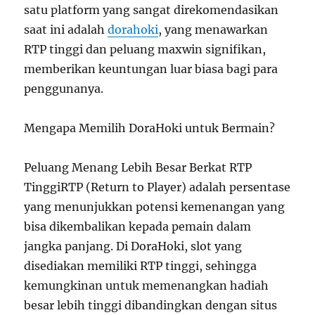
satu platform yang sangat direkomendasikan
saat ini adalah
dorahoki
, yang menawarkan
RTP tinggi dan peluang maxwin signifikan,
memberikan keuntungan luar biasa bagi para
penggunanya.
Mengapa Memilih DoraHoki untuk Bermain?
Peluang Menang Lebih Besar Berkat RTP
TinggiRTP (Return to Player) adalah persentase
yang menunjukkan potensi kemenangan yang
bisa dikembalikan kepada pemain dalam
jangka panjang. Di DoraHoki, slot yang
disediakan memiliki RTP tinggi, sehingga
kemungkinan untuk memenangkan hadiah
besar lebih tinggi dibandingkan dengan situs