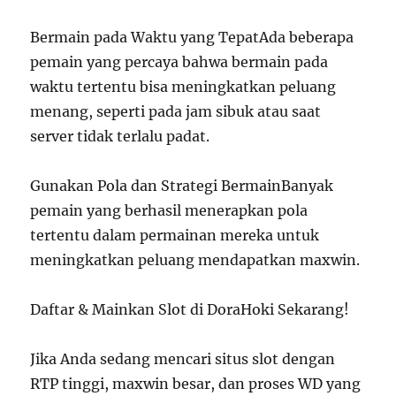
Bermain pada Waktu yang TepatAda beberapa
pemain yang percaya bahwa bermain pada
waktu tertentu bisa meningkatkan peluang
menang, seperti pada jam sibuk atau saat
server tidak terlalu padat.
Gunakan Pola dan Strategi BermainBanyak
pemain yang berhasil menerapkan pola
tertentu dalam permainan mereka untuk
meningkatkan peluang mendapatkan maxwin.
Daftar & Mainkan Slot di DoraHoki Sekarang!
Jika Anda sedang mencari situs slot dengan
RTP tinggi, maxwin besar, dan proses WD yang