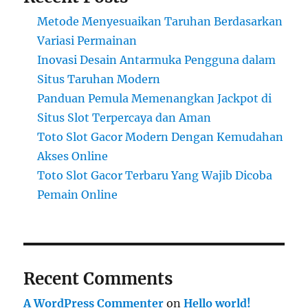
Metode Menyesuaikan Taruhan Berdasarkan
Variasi Permainan
Inovasi Desain Antarmuka Pengguna dalam
Situs Taruhan Modern
Panduan Pemula Memenangkan Jackpot di
Situs Slot Terpercaya dan Aman
Toto Slot Gacor Modern Dengan Kemudahan
Akses Online
Toto Slot Gacor Terbaru Yang Wajib Dicoba
Pemain Online
Recent Comments
A WordPress Commenter
on
Hello world!