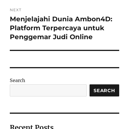
NEXT
Menjelajahi Dunia Ambon4D:
Next
post:
Platform Terpercaya untuk
Penggemar Judi Online
Search
SEARCH
Recent Posts