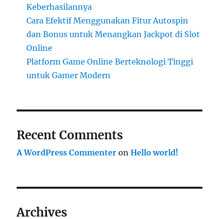
Keberhasilannya
Cara Efektif Menggunakan Fitur Autospin
dan Bonus untuk Menangkan Jackpot di Slot
Online
Platform Game Online Berteknologi Tinggi
untuk Gamer Modern
Recent Comments
A WordPress Commenter
on
Hello world!
Archives