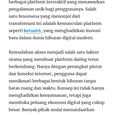
berbagai platform interaktif yang menawarkan
pengalaman unik bagi penggunanya. Salah
satu fenomena yang menonjol dari
transformasi ini adalah kemunculan platform
seperti
ketua66
, yang menghadirkan inovasi
baru dalam dunia hiburan digital modern.
Kemudahan akses menjadi salah satu faktor
utama yang membuat platform daring terus
berkembang. Hanya dengan perangkat pintar
dan koneksi internet, pengguna dapat
menikmati berbagai bentuk hiburan tanpa
batas ruang dan waktu. Konsep ini tidak hanya
menghadirkan kenyamanan, tetapi juga
membuka peluang ekonomi digital yang cukup
besar. Banyak pihak mulai memanfaatkan