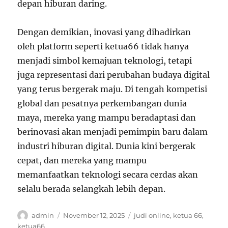
depan hiburan daring.
Dengan demikian, inovasi yang dihadirkan
oleh platform seperti ketua66 tidak hanya
menjadi simbol kemajuan teknologi, tetapi
juga representasi dari perubahan budaya digital
yang terus bergerak maju. Di tengah kompetisi
global dan pesatnya perkembangan dunia
maya, mereka yang mampu beradaptasi dan
berinovasi akan menjadi pemimpin baru dalam
industri hiburan digital. Dunia kini bergerak
cepat, dan mereka yang mampu
memanfaatkan teknologi secara cerdas akan
selalu berada selangkah lebih depan.
Author
Posted
Tags
admin
November 12, 2025
judi online
,
ketua 66
,
on
ketua66