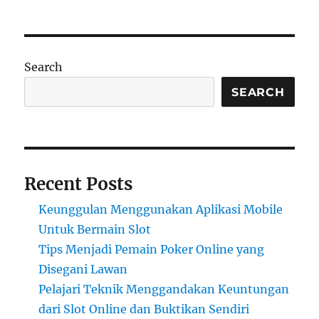
Search
SEARCH
Recent Posts
Keunggulan Menggunakan Aplikasi Mobile
Untuk Bermain Slot
Tips Menjadi Pemain Poker Online yang
Disegani Lawan
Pelajari Teknik Menggandakan Keuntungan
dari Slot Online dan Buktikan Sendiri