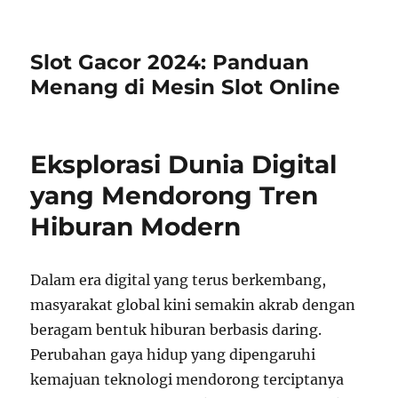
Slot Gacor 2024: Panduan
Menang di Mesin Slot Online
Eksplorasi Dunia Digital
yang Mendorong Tren
Hiburan Modern
Dalam era digital yang terus berkembang,
masyarakat global kini semakin akrab dengan
beragam bentuk hiburan berbasis daring.
Perubahan gaya hidup yang dipengaruhi
kemajuan teknologi mendorong terciptanya