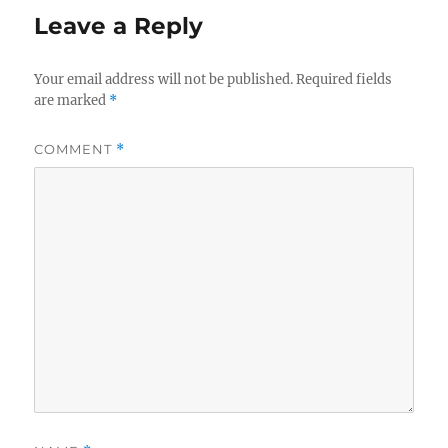
Leave a Reply
Your email address will not be published.
Required fields
are marked
*
COMMENT
*