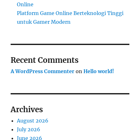
Online
Platform Game Online Berteknologi Tinggi
untuk Gamer Modern
Recent Comments
A WordPress Commenter
on
Hello world!
Archives
August 2026
July 2026
June 2026