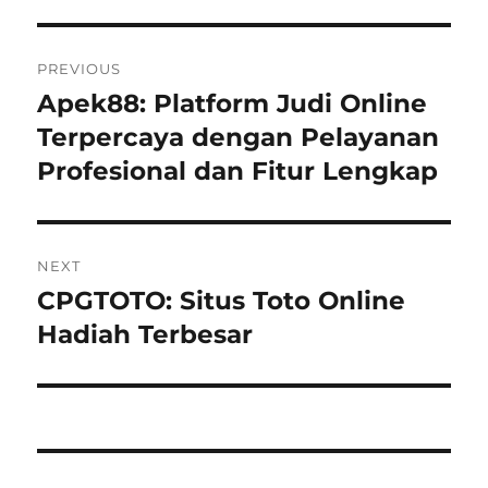
Post
PREVIOUS
navigation
Apek88: Platform Judi Online
Previous
post:
Terpercaya dengan Pelayanan
Profesional dan Fitur Lengkap
NEXT
CPGTOTO: Situs Toto Online
Next
post:
Hadiah Terbesar