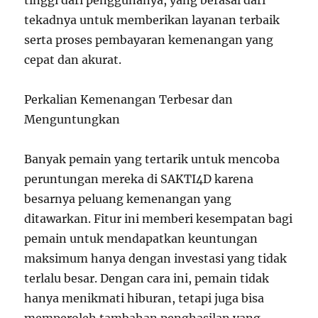
tinggi dari penggunanya, yang berasal dari
tekadnya untuk memberikan layanan terbaik
serta proses pembayaran kemenangan yang
cepat dan akurat.
Perkalian Kemenangan Terbesar dan
Menguntungkan
Banyak pemain yang tertarik untuk mencoba
peruntungan mereka di SAKTI4D karena
besarnya peluang kemenangan yang
ditawarkan. Fitur ini memberi kesempatan bagi
pemain untuk mendapatkan keuntungan
maksimum hanya dengan investasi yang tidak
terlalu besar. Dengan cara ini, pemain tidak
hanya menikmati hiburan, tetapi juga bisa