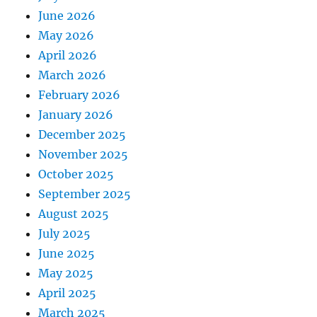
June 2026
May 2026
April 2026
March 2026
February 2026
January 2026
December 2025
November 2025
October 2025
September 2025
August 2025
July 2025
June 2025
May 2025
April 2025
March 2025