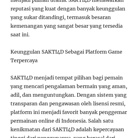
menjadi pilihan utama. SAKTI4D menawarkan
reputasi yang kuat dengan banyak keunggulan
yang sukar ditandingi, termasuk besaran
kemenangan yang sangat besar yang tersedia
saat ini.
Keunggulan SAKTI4D Sebagai Platform Game
Terpercaya
SAKTI4D menjadi tempat pilihan bagi pemain
yang mencari pengalaman bermain yang aman,
adil, dan menguntungkan. Dengan sistem yang
transparan dan pengawasan oleh lisensi resmi,
platform ini menjadi favorit banyak penggemar
permainan online di Indonesia. Salah satu
kenikmatan dari SAKTI4D adalah kepercayaan