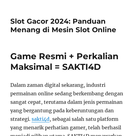
Slot Gacor 2024: Panduan
Menang di Mesin Slot Online
Game Resmi + Perkalian
Maksimal = SAKTI4D
Dalam zaman digital sekarang, industri
permainan online sedang berkembang dengan
sangat cepat, terutama dalam jenis permainan
yang bergantung pada keberuntungan dan
strategi.
sakti4d
, sebagai salah satu platform
yang menarik perhatian gamer, telah berhasil