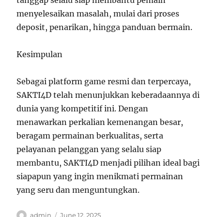
tanggap selalu siap membantu pemain
menyelesaikan masalah, mulai dari proses
deposit, penarikan, hingga panduan bermain.
Kesimpulan
Sebagai platform game resmi dan terpercaya,
SAKTI4D telah menunjukkan keberadaannya di
dunia yang kompetitif ini. Dengan
menawarkan perkalian kemenangan besar,
beragam permainan berkualitas, serta
pelayanan pelanggan yang selalu siap
membantu, SAKTI4D menjadi pilihan ideal bagi
siapapun yang ingin menikmati permainan
yang seru dan menguntungkan.
Author
Posted
admin
June 12, 2025