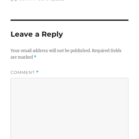
on
Leave a Reply
Your email address will not be published.
Required fields
are marked
*
COMMENT
*