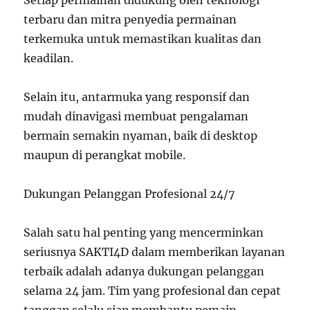
Setiap permainan didukung oleh teknologi
terbaru dan mitra penyedia permainan
terkemuka untuk memastikan kualitas dan
keadilan.
Selain itu, antarmuka yang responsif dan
mudah dinavigasi membuat pengalaman
bermain semakin nyaman, baik di desktop
maupun di perangkat mobile.
Dukungan Pelanggan Profesional 24/7
Salah satu hal penting yang mencerminkan
seriusnya SAKTI4D dalam memberikan layanan
terbaik adalah adanya dukungan pelanggan
selama 24 jam. Tim yang profesional dan cepat