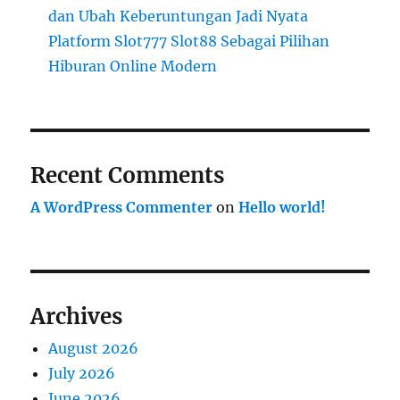
dan Ubah Keberuntungan Jadi Nyata
Platform Slot777 Slot88 Sebagai Pilihan
Hiburan Online Modern
Recent Comments
A WordPress Commenter
on
Hello world!
Archives
August 2026
July 2026
June 2026