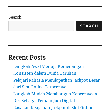
Search
SEARCH
Recent Posts
Langkah Awal Menuju Kemenangan
Konsisten dalam Dunia Taruhan
Pelajari Rahasia Mendapatkan Jackpot Besar
dari Slot Online Terpercaya
Langkah Mudah Membangun Kepercayaan
Diri Sebagai Pemain Judi Digital
Rasakan Keajaiban Jackpot di Slot Online