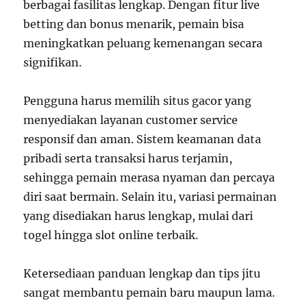
berbagai fasilitas lengkap. Dengan fitur live
betting dan bonus menarik, pemain bisa
meningkatkan peluang kemenangan secara
signifikan.
Pengguna harus memilih situs gacor yang
menyediakan layanan customer service
responsif dan aman. Sistem keamanan data
pribadi serta transaksi harus terjamin,
sehingga pemain merasa nyaman dan percaya
diri saat bermain. Selain itu, variasi permainan
yang disediakan harus lengkap, mulai dari
togel hingga slot online terbaik.
Ketersediaan panduan lengkap dan tips jitu
sangat membantu pemain baru maupun lama.