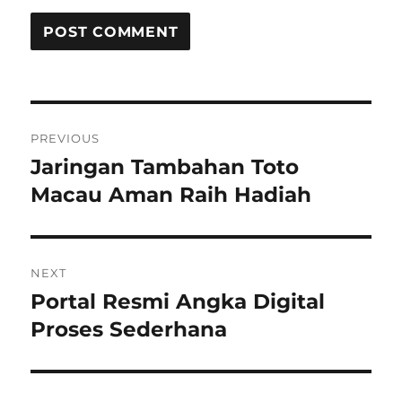
Post
PREVIOUS
navigation
Jaringan Tambahan Toto
Previous
post:
Macau Aman Raih Hadiah
NEXT
Portal Resmi Angka Digital
Next
post:
Proses Sederhana