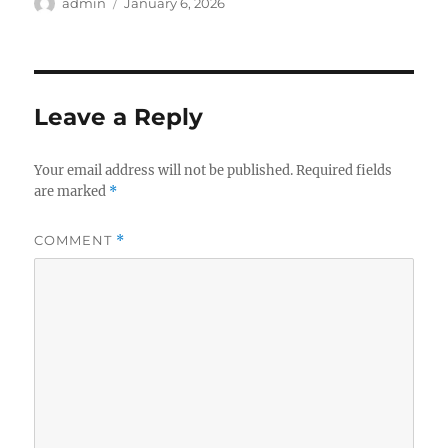
Author
Posted
admin
January 6, 2026
on
Leave a Reply
Your email address will not be published.
Required fields
are marked
*
COMMENT
*