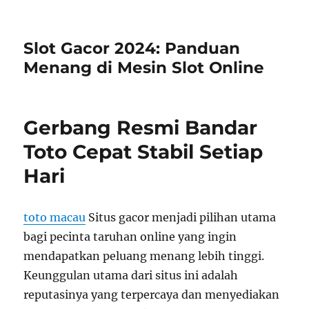
Slot Gacor 2024: Panduan
Menang di Mesin Slot Online
Gerbang Resmi Bandar
Toto Cepat Stabil Setiap
Hari
toto macau
Situs gacor menjadi pilihan utama
bagi pecinta taruhan online yang ingin
mendapatkan peluang menang lebih tinggi.
Keunggulan utama dari situs ini adalah
reputasinya yang terpercaya dan menyediakan