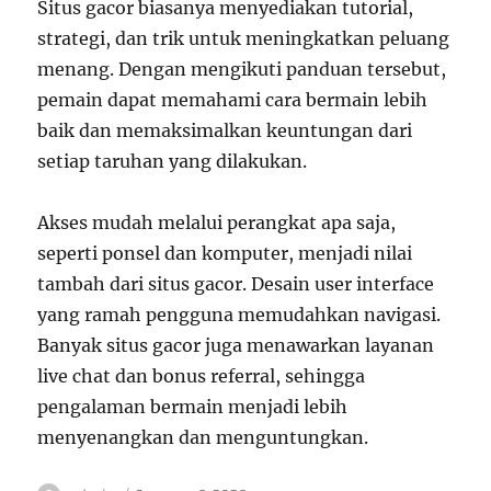
Situs gacor biasanya menyediakan tutorial,
strategi, dan trik untuk meningkatkan peluang
menang. Dengan mengikuti panduan tersebut,
pemain dapat memahami cara bermain lebih
baik dan memaksimalkan keuntungan dari
setiap taruhan yang dilakukan.
Akses mudah melalui perangkat apa saja,
seperti ponsel dan komputer, menjadi nilai
tambah dari situs gacor. Desain user interface
yang ramah pengguna memudahkan navigasi.
Banyak situs gacor juga menawarkan layanan
live chat dan bonus referral, sehingga
pengalaman bermain menjadi lebih
menyenangkan dan menguntungkan.