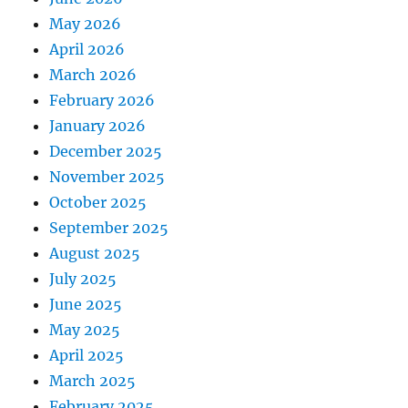
May 2026
April 2026
March 2026
February 2026
January 2026
December 2025
November 2025
October 2025
September 2025
August 2025
July 2025
June 2025
May 2025
April 2025
March 2025
February 2025