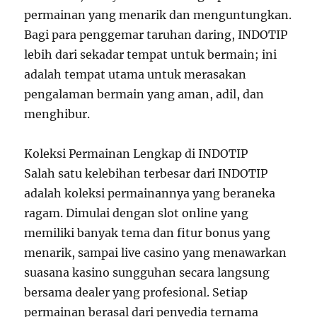
permainan yang menarik dan menguntungkan.
Bagi para penggemar taruhan daring, INDOTIP
lebih dari sekadar tempat untuk bermain; ini
adalah tempat utama untuk merasakan
pengalaman bermain yang aman, adil, dan
menghibur.
Koleksi Permainan Lengkap di INDOTIP
Salah satu kelebihan terbesar dari INDOTIP
adalah koleksi permainannya yang beraneka
ragam. Dimulai dengan slot online yang
memiliki banyak tema dan fitur bonus yang
menarik, sampai live casino yang menawarkan
suasana kasino sungguhan secara langsung
bersama dealer yang profesional. Setiap
permainan berasal dari penyedia ternama