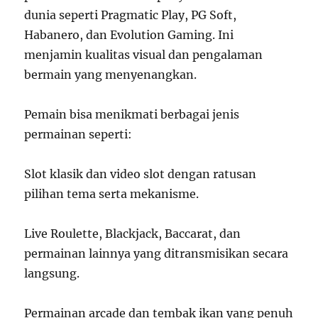
dunia seperti Pragmatic Play, PG Soft,
Habanero, dan Evolution Gaming. Ini
menjamin kualitas visual dan pengalaman
bermain yang menyenangkan.
Pemain bisa menikmati berbagai jenis
permainan seperti:
Slot klasik dan video slot dengan ratusan
pilihan tema serta mekanisme.
Live Roulette, Blackjack, Baccarat, dan
permainan lainnya yang ditransmisikan secara
langsung.
Permainan arcade dan tembak ikan yang penuh