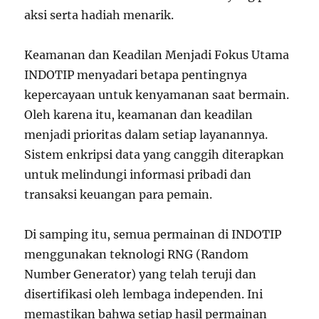
aksi serta hadiah menarik.
Keamanan dan Keadilan Menjadi Fokus Utama
INDOTIP menyadari betapa pentingnya
kepercayaan untuk kenyamanan saat bermain.
Oleh karena itu, keamanan dan keadilan
menjadi prioritas dalam setiap layanannya.
Sistem enkripsi data yang canggih diterapkan
untuk melindungi informasi pribadi dan
transaksi keuangan para pemain.
Di samping itu, semua permainan di INDOTIP
menggunakan teknologi RNG (Random
Number Generator) yang telah teruji dan
disertifikasi oleh lembaga independen. Ini
memastikan bahwa setiap hasil permainan