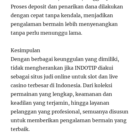
Proses deposit dan penarikan dana dilakukan
dengan cepat tanpa kendala, menjadikan
pengalaman bermain lebih menyenangkan
tanpa perlu menunggu lama.
Kesimpulan
Dengan berbagai keunggulan yang dimiliki,
tidak mengherankan jika INDOTIP diakui
sebagai situs judi online untuk slot dan live
casino terbesar di Indonesia. Dari koleksi
permainan yang lengkap, keamanan dan
keadilan yang terjamin, hingga layanan
pelanggan yang profesional, semuanya disusun
untuk memberikan pengalaman bermain yang
terbaik.