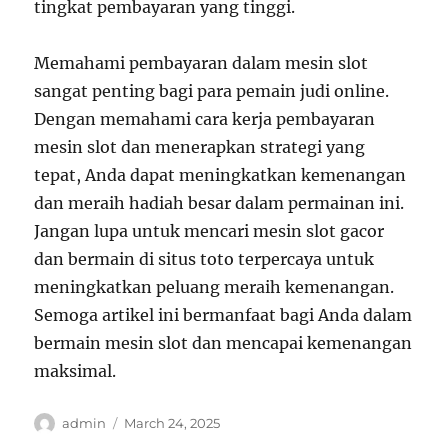
tingkat pembayaran yang tinggi.
Memahami pembayaran dalam mesin slot
sangat penting bagi para pemain judi online.
Dengan memahami cara kerja pembayaran
mesin slot dan menerapkan strategi yang
tepat, Anda dapat meningkatkan kemenangan
dan meraih hadiah besar dalam permainan ini.
Jangan lupa untuk mencari mesin slot gacor
dan bermain di situs toto terpercaya untuk
meningkatkan peluang meraih kemenangan.
Semoga artikel ini bermanfaat bagi Anda dalam
bermain mesin slot dan mencapai kemenangan
maksimal.
Author
Posted
admin
March 24, 2025
on