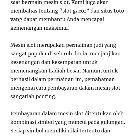
saat bermain mesin slot. Kami juga akan
membahas tentang “slot gacor” dan situs toto
yang dapat membantu Anda mencapai
kemenangan maksimal.
Mesin slot merupakan permainan judi yang
sangat populer di seluruh dunia, menjanjikan
kesenangan dan kesempatan untuk
memenangkan hadiah besar. Namun, untuk
berhasil dalam permainan ini, pemahaman
mengenai cara pembayaran dalam mesin slot
sangatlah penting.
Pembayaran dalam mesin slot ditentukan oleh
kombinasi simbol yang muncul pada gulungan.
Setiap simbol memiliki nilai tertentu dan