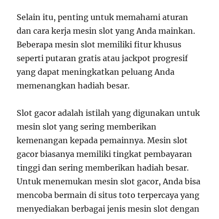
Selain itu, penting untuk memahami aturan
dan cara kerja mesin slot yang Anda mainkan.
Beberapa mesin slot memiliki fitur khusus
seperti putaran gratis atau jackpot progresif
yang dapat meningkatkan peluang Anda
memenangkan hadiah besar.
Slot gacor adalah istilah yang digunakan untuk
mesin slot yang sering memberikan
kemenangan kepada pemainnya. Mesin slot
gacor biasanya memiliki tingkat pembayaran
tinggi dan sering memberikan hadiah besar.
Untuk menemukan mesin slot gacor, Anda bisa
mencoba bermain di situs toto terpercaya yang
menyediakan berbagai jenis mesin slot dengan