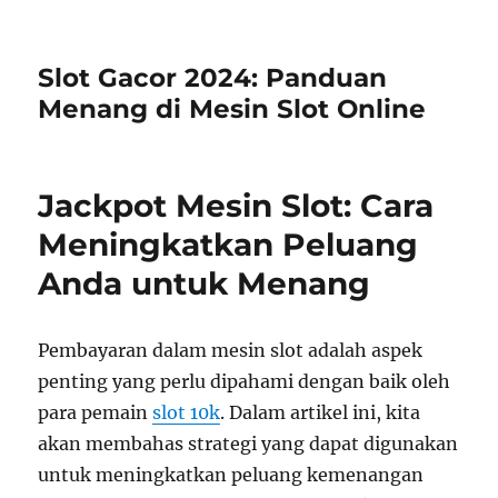
Slot Gacor 2024: Panduan
Menang di Mesin Slot Online
Jackpot Mesin Slot: Cara
Meningkatkan Peluang
Anda untuk Menang
Pembayaran dalam mesin slot adalah aspek
penting yang perlu dipahami dengan baik oleh
para pemain
slot 10k
. Dalam artikel ini, kita
akan membahas strategi yang dapat digunakan
untuk meningkatkan peluang kemenangan