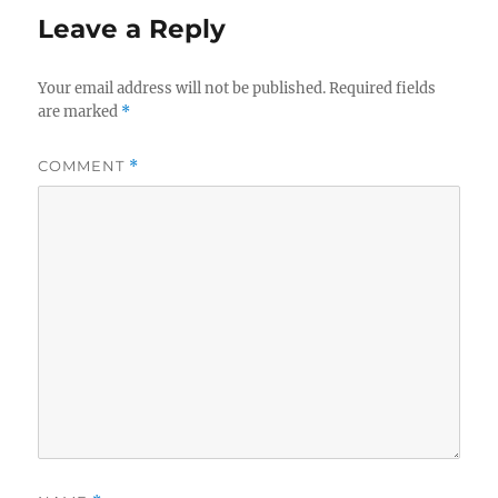
Leave a Reply
Your email address will not be published.
Required fields
are marked
*
COMMENT
*