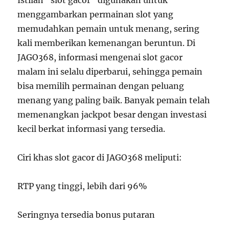
Istilah “slot gacor” digunakan untuk
menggambarkan permainan slot yang
memudahkan pemain untuk menang, sering
kali memberikan kemenangan beruntun. Di
JAGO368, informasi mengenai slot gacor
malam ini selalu diperbarui, sehingga pemain
bisa memilih permainan dengan peluang
menang yang paling baik. Banyak pemain telah
memenangkan jackpot besar dengan investasi
kecil berkat informasi yang tersedia.
Ciri khas slot gacor di JAGO368 meliputi:
RTP yang tinggi, lebih dari 96%
Seringnya tersedia bonus putaran