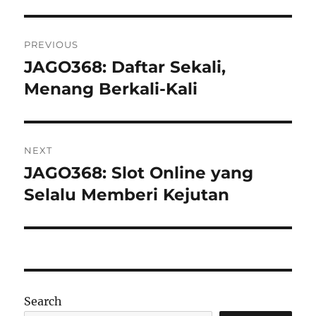
Post
PREVIOUS
navigation
JAGO368: Daftar Sekali,
Previous
post:
Menang Berkali-Kali
NEXT
JAGO368: Slot Online yang
Next
post:
Selalu Memberi Kejutan
Search