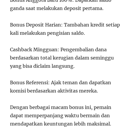
Bonus Anggota Baru 100%: Dapatkan saldo
ganda saat melakukan deposit pertama.
Bonus Deposit Harian: Tambahan kredit setiap
kali melakukan pengisian saldo.
Cashback Mingguan: Pengembalian dana
berdasarkan total kerugian dalam seminggu
yang bisa diclaim langsung.
Bonus Referensi: Ajak teman dan dapatkan
komisi berdasarkan aktivitas mereka.
Dengan berbagai macam bonus ini, pemain
dapat memperpanjang waktu bermain dan
mendapatkan keuntungan lebih maksimal.