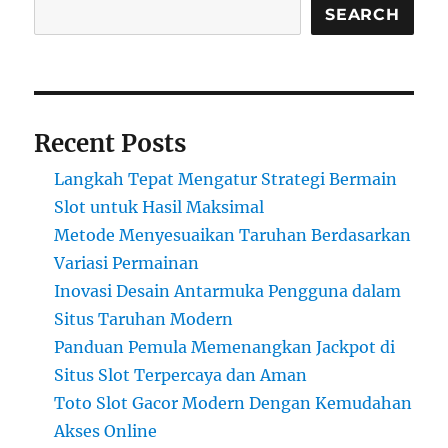
SEARCH
Recent Posts
Langkah Tepat Mengatur Strategi Bermain
Slot untuk Hasil Maksimal
Metode Menyesuaikan Taruhan Berdasarkan
Variasi Permainan
Inovasi Desain Antarmuka Pengguna dalam
Situs Taruhan Modern
Panduan Pemula Memenangkan Jackpot di
Situs Slot Terpercaya dan Aman
Toto Slot Gacor Modern Dengan Kemudahan
Akses Online