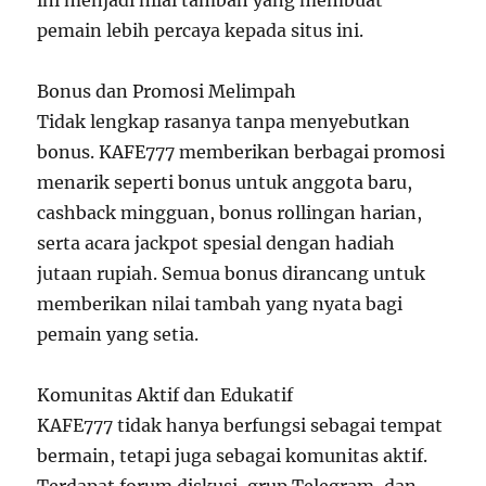
ini menjadi nilai tambah yang membuat
pemain lebih percaya kepada situs ini.
Bonus dan Promosi Melimpah
Tidak lengkap rasanya tanpa menyebutkan
bonus. KAFE777 memberikan berbagai promosi
menarik seperti bonus untuk anggota baru,
cashback mingguan, bonus rollingan harian,
serta acara jackpot spesial dengan hadiah
jutaan rupiah. Semua bonus dirancang untuk
memberikan nilai tambah yang nyata bagi
pemain yang setia.
Komunitas Aktif dan Edukatif
KAFE777 tidak hanya berfungsi sebagai tempat
bermain, tetapi juga sebagai komunitas aktif.