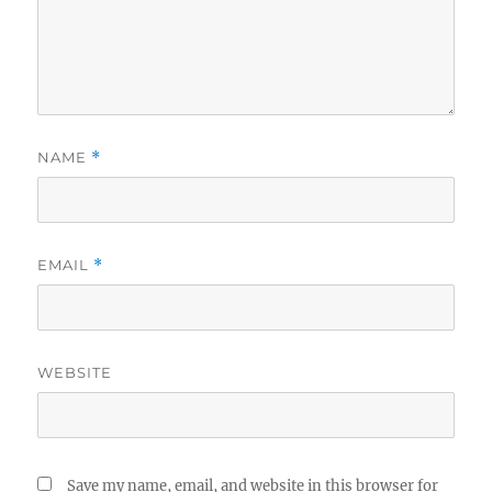
NAME
*
EMAIL
*
WEBSITE
Save my name, email, and website in this browser for