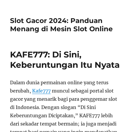
Slot Gacor 2024: Panduan
Menang di Mesin Slot Online
KAFE777: Di Sini,
Keberuntungan Itu Nyata
Dalam dunia permainan online yang terus
berubah,
Kafe777
muncul sebagai portal slot
gacor yang menarik bagi para penggemar slot
di Indonesia. Dengan slogan “Di Sini
Keberuntungan Diciptakan,” KAFE777 lebih
dari sekadar tempat bermain; ia juga menjadi