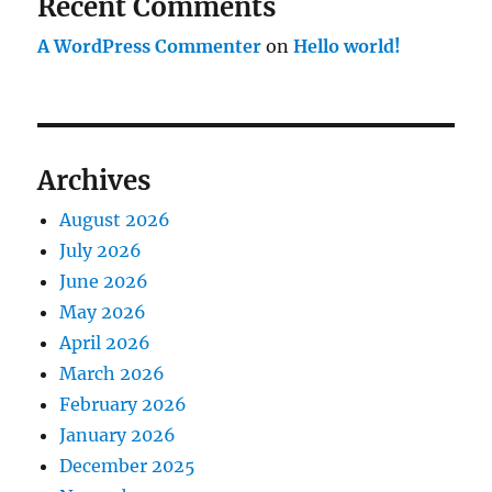
Recent Comments
A WordPress Commenter
on
Hello world!
Archives
August 2026
July 2026
June 2026
May 2026
April 2026
March 2026
February 2026
January 2026
December 2025