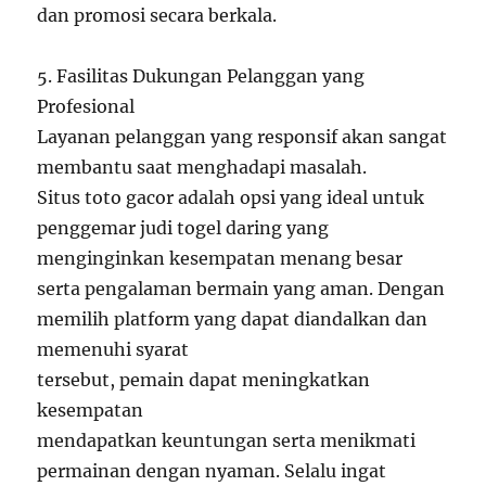
dan promosi secara berkala.
5. Fasilitas Dukungan Pelanggan yang
Profesional
Layanan pelanggan yang responsif akan sangat
membantu saat menghadapi masalah.
Situs toto gacor adalah opsi yang ideal untuk
penggemar judi togel daring yang
menginginkan kesempatan menang besar
serta pengalaman bermain yang aman. Dengan
memilih platform yang dapat diandalkan dan
memenuhi syarat
tersebut, pemain dapat meningkatkan
kesempatan
mendapatkan keuntungan serta menikmati
permainan dengan nyaman. Selalu ingat