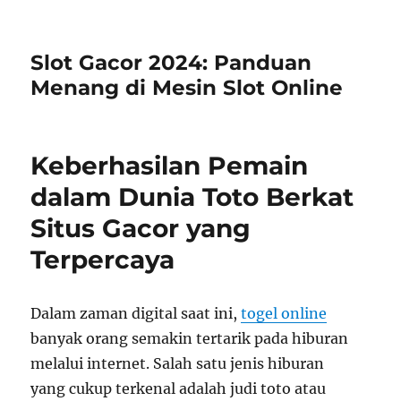
Slot Gacor 2024: Panduan
Menang di Mesin Slot Online
Keberhasilan Pemain
dalam Dunia Toto Berkat
Situs Gacor yang
Terpercaya
Dalam zaman digital saat ini,
togel online
banyak orang semakin tertarik pada hiburan
melalui internet. Salah satu jenis hiburan
yang cukup terkenal adalah judi toto atau