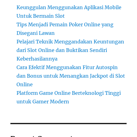
Keunggulan Menggunakan Aplikasi Mobile
Untuk Bermain Slot
Tips Menjadi Pemain Poker Online yang
Disegani Lawan
Pelajari Teknik Menggandakan Keuntungan
dari Slot Online dan Buktikan Sendiri
Keberhasilannya
Cara Efektif Menggunakan Fitur Autospin
dan Bonus untuk Menangkan Jackpot di Slot
Online
Platform Game Online Berteknologi Tinggi
untuk Gamer Modern