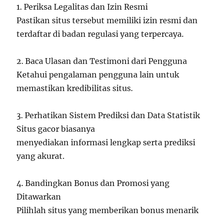
1. Periksa Legalitas dan Izin Resmi
Pastikan situs tersebut memiliki izin resmi dan
terdaftar di badan regulasi yang terpercaya.
2. Baca Ulasan dan Testimoni dari Pengguna
Ketahui pengalaman pengguna lain untuk
memastikan kredibilitas situs.
3. Perhatikan Sistem Prediksi dan Data Statistik
Situs gacor biasanya
menyediakan informasi lengkap serta prediksi
yang akurat.
4. Bandingkan Bonus dan Promosi yang
Ditawarkan
Pilihlah situs yang memberikan bonus menarik