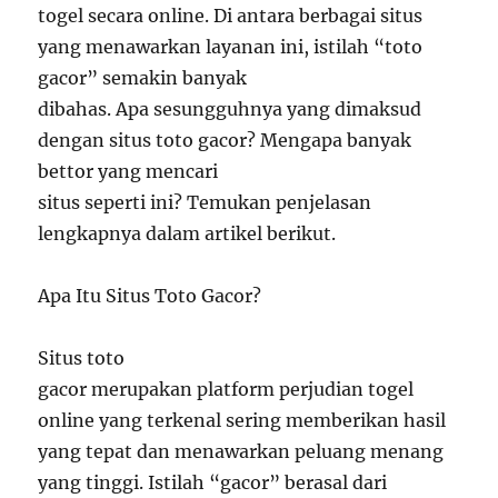
togel secara online. Di antara berbagai situs
yang menawarkan layanan ini, istilah “toto
gacor” semakin banyak
dibahas. Apa sesungguhnya yang dimaksud
dengan situs toto gacor? Mengapa banyak
bettor yang mencari
situs seperti ini? Temukan penjelasan
lengkapnya dalam artikel berikut.
Apa Itu Situs Toto Gacor?
Situs toto
gacor merupakan platform perjudian togel
online yang terkenal sering memberikan hasil
yang tepat dan menawarkan peluang menang
yang tinggi. Istilah “gacor” berasal dari