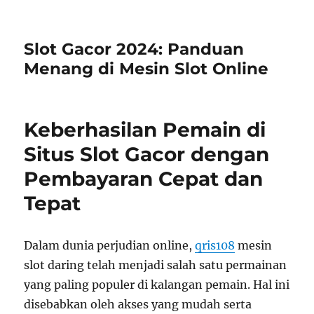
Slot Gacor 2024: Panduan
Menang di Mesin Slot Online
Keberhasilan Pemain di
Situs Slot Gacor dengan
Pembayaran Cepat dan
Tepat
Dalam dunia perjudian online,
qris108
mesin
slot daring telah menjadi salah satu permainan
yang paling populer di kalangan pemain. Hal ini
disebabkan oleh akses yang mudah serta