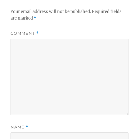
Your email address will not be published.
Required fields
are marked
*
COMMENT
*
NAME
*