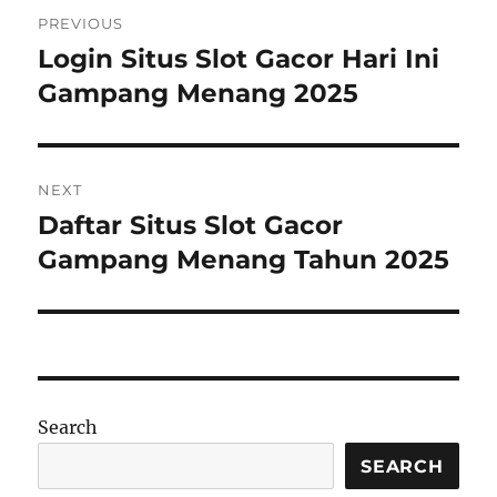
Post
PREVIOUS
navigation
Login Situs Slot Gacor Hari Ini
Previous
post:
Gampang Menang 2025
NEXT
Daftar Situs Slot Gacor
Next
post:
Gampang Menang Tahun 2025
Search
SEARCH