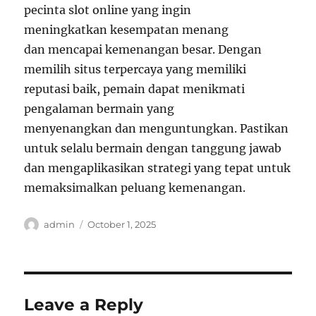
pecinta slot online yang ingin
meningkatkan kesempatan menang
dan mencapai kemenangan besar. Dengan
memilih situs terpercaya yang memiliki
reputasi baik, pemain dapat menikmati
pengalaman bermain yang
menyenangkan dan menguntungkan. Pastikan
untuk selalu bermain dengan tanggung jawab
dan mengaplikasikan strategi yang tepat untuk
memaksimalkan peluang kemenangan.
Author
Posted
admin
October 1, 2025
on
Leave a Reply