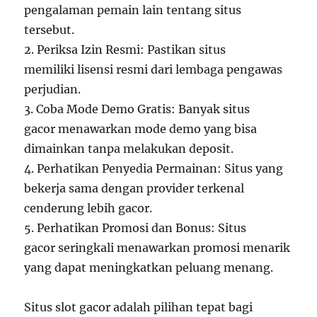
pengalaman pemain lain tentang situs
tersebut.
2. Periksa Izin Resmi: Pastikan situs
memiliki lisensi resmi dari lembaga pengawas
perjudian.
3. Coba Mode Demo Gratis: Banyak situs
gacor menawarkan mode demo yang bisa
dimainkan tanpa melakukan deposit.
4. Perhatikan Penyedia Permainan: Situs yang
bekerja sama dengan provider terkenal
cenderung lebih gacor.
5. Perhatikan Promosi dan Bonus: Situs
gacor seringkali menawarkan promosi menarik
yang dapat meningkatkan peluang menang.
Situs slot gacor adalah pilihan tepat bagi