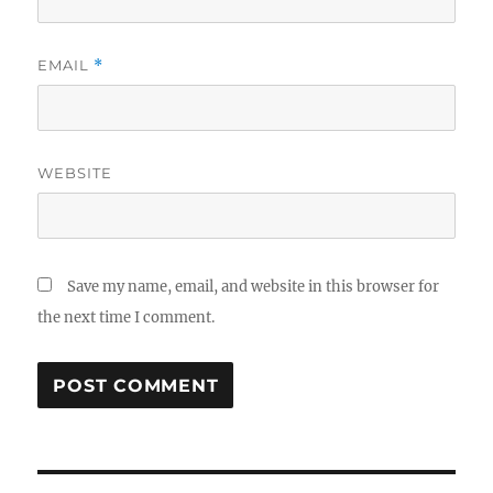
EMAIL
*
WEBSITE
Save my name, email, and website in this browser for
the next time I comment.